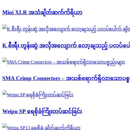
Mini XLR အသံချိတ်ဆက်ကိရိယာ
K စီးရီး တွန်းဆွဲ အလိုအလျောက် လော့ချသည့် ပလပ်ပ
SMA Crimp Connectors – အသစ်ရောက်ရှိလာသောပစ္စ
Weipu SP ရေစိုခံကြိုးတပ်ဆင်ခြင်း