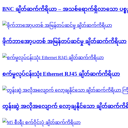
BNC ချိတ်ဆက်ကိရိယာ – အသစ်ရောက်ရှိလာသော ပစ္စည
ဖိုက်ဘာအော့ပတစ် အမြန်တပ်ဆင်မှု ချိတ်ဆက်ကိရိယာ
စက်မှုလုပ်ငန်းသုံး Ethernet RJ45 ချိတ်ဆက်ကိရိယာ
တွန်းဆွဲ အလိုအလျောက် လော့ချနိုင်သော ချိတ်ဆက်ကိရ