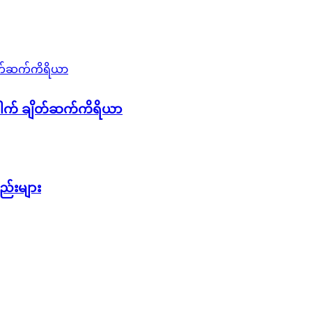
ေါက် ချိတ်ဆက်ကိရိယာ
ည်းများ