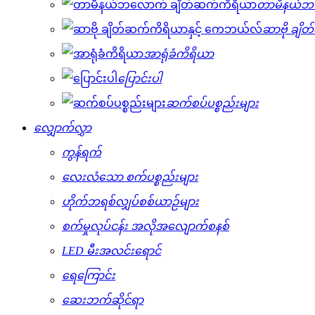
တာမီနယ်ဘ
ဆာဗို ချိ
အာရုံခံကိရိယာ
ပြောင်းပါ
ဆက်စပ်ပစ္စည်းများ
လျှောက်လွှာ
ကွန်ရက်
လေးလံသော စက်ပစ္စည်းများ
ဟိုက်ဘရစ်လျှပ်စစ်ယာဉ်များ
စက်မှုလုပ်ငန်း အလိုအလျောက်စနစ်
LED မီးအလင်းရောင်
ရေကြောင်း
ဆေးဘက်ဆိုင်ရာ