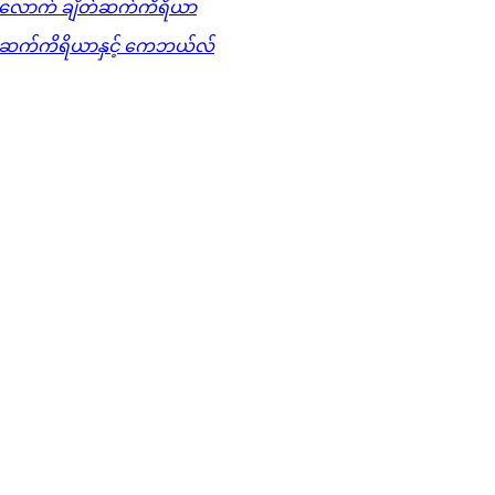
လောက် ချိတ်ဆက်ကိရိယာ
တ်ဆက်ကိရိယာနှင့် ကေဘယ်လ်