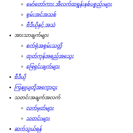
မော်တော်ကား အီလက်ထရွန်းနစ်ပစ္စည်းများ
စွမ်းအင်အသစ်
ဗီဒီယိုနှင့် အသံ
အားသာချက်များ
စက်ရုံအစွမ်းသတ္တိ
ထုတ်ကုန်အရည်အသွေး
ဖြေရှင်းချက်များ
ဗီဒီယို
ကြှနျုပျတို့အကွောငျး
သတင်းအချက်အလက်
လက်မှတ်များ
သတင်းများ
ဆက်သွယ်ရန်