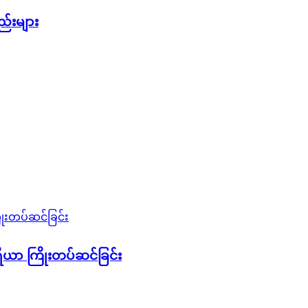
်းများ
ိယာ ကြိုးတပ်ဆင်ခြင်း