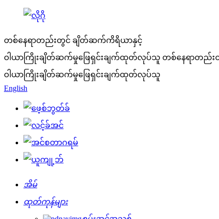
တစ်နေရာတည်းတွင် ချိတ်ဆက်ကိရိယာနှင့်
ဝါယာကြိုးချိတ်ဆက်မှုဖြေရှင်းချက်ထုတ်လုပ်သူ
တစ်နေရာတည်းတွင
ဝါယာကြိုးချိတ်ဆက်မှုဖြေရှင်းချက်ထုတ်လုပ်သူ
English
အိမ်
ထုတ်ကုန်များ
စွမ်းအင်အသစ်