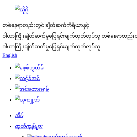
တစ်နေရာတည်းတွင် ချိတ်ဆက်ကိရိယာနှင့်
ဝါယာကြိုးချိတ်ဆက်မှုဖြေရှင်းချက်ထုတ်လုပ်သူ
တစ်နေရာတည်းတွင
ဝါယာကြိုးချိတ်ဆက်မှုဖြေရှင်းချက်ထုတ်လုပ်သူ
English
အိမ်
ထုတ်ကုန်များ
စွမ်းအင်အသစ်