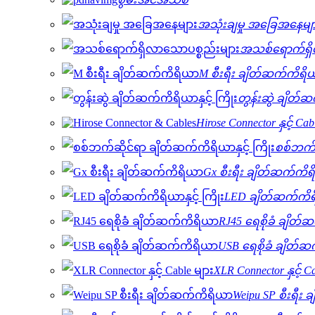
အသုံးချမှု အခြေအနေမျ
အသစ်ရောက်ရှိ
M စီးရီး ချိတ်ဆက်ကိရိ
တွန်းဆွဲ ချိတ်ဆ
Hirose Connector နှင့် Cab
စစ်ဘက်ဆ
Gx စီးရီး ချိတ်ဆက်ကိ
LED ချိတ်ဆက်ကိရိယ
RJ45 ရေစိုခံ ချိတ
USB ရေစိုခံ ချိတ်
XLR Connector နှင့် C
Weipu SP စီးရီး