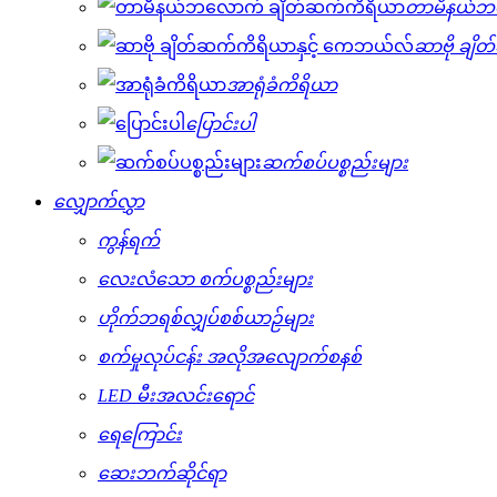
တာမီနယ်ဘ
ဆာဗို ချိ
အာရုံခံကိရိယာ
ပြောင်းပါ
ဆက်စပ်ပစ္စည်းများ
လျှောက်လွှာ
ကွန်ရက်
လေးလံသော စက်ပစ္စည်းများ
ဟိုက်ဘရစ်လျှပ်စစ်ယာဉ်များ
စက်မှုလုပ်ငန်း အလိုအလျောက်စနစ်
LED မီးအလင်းရောင်
ရေကြောင်း
ဆေးဘက်ဆိုင်ရာ