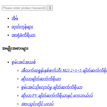
အိမ်
ထုတ်ကုန်များ
အာရုံခံကိရိယာ
အမျိုးအစားများ
စွမ်းအင်အသစ်
အီလက်ထရွန်းနစ်စက်ဘီး M23 2+1+5 ချိတ်ဆက်ကိရ
ဆိုလာချိတ်ဆက်ကိရိယာ
စွမ်းအင်သိုလှောင်မှု ချိတ်ဆက်ကိရိယာ
ဆိုလာ PV ချိတ်ဆက်ကိရိယာနှင့် ကေဘယ်လ်
အားသွင်းတိုင် ပလပ်