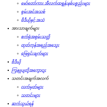
မော်တော်ကား အီလက်ထရွန်းနစ်ပစ္စည်းများ
စွမ်းအင်အသစ်
ဗီဒီယိုနှင့် အသံ
အားသာချက်များ
စက်ရုံအစွမ်းသတ္တိ
ထုတ်ကုန်အရည်အသွေး
ဖြေရှင်းချက်များ
ဗီဒီယို
ကြှနျုပျတို့အကွောငျး
သတင်းအချက်အလက်
လက်မှတ်များ
သတင်းများ
ဆက်သွယ်ရန်