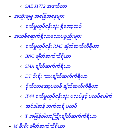
SAE J1772 အဒက်တာ
အသုံးချမှု အခြေအနေများ
စက်မှုလုပ်ငန်းသုံး ရိုဘော့တစ်
အသစ်ရောက်ရှိလာသောပစ္စည်းများ
စက်မှုလုပ်ငန်း RJ45 ချိတ်ဆက်ကိရိယာ
BNC ချိတ်ဆက်ကိရိယာ
SMA ချိတ်ဆက်ကိရိယာ
DT စီးရီး ကားချိတ်ဆက်ကိရိယာ
ဖိုက်ဘာအော့ပတစ် ချိတ်ဆက်ကိရိယာ
IP44 စက်မှုလုပ်ငန်းသုံး ပလပ်နှင့် ပလပ်ပေါက်
အင်ဒါဆန် ဘက်ထရီ ပလပ်
T အမြန်ဝါယာကြိုးချိတ်ဆက်ကိရိယာ
M စီးရီး ချိတ်ဆက်ကိရိယာ