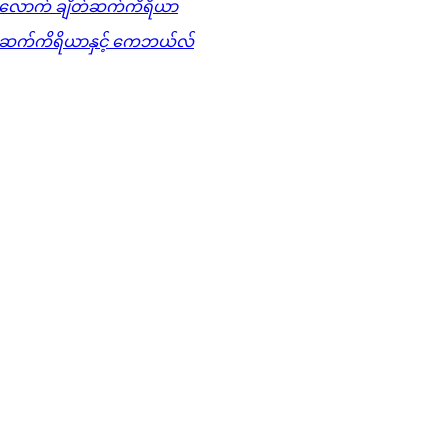
လောက် ချိတ်ဆက်ကိရိယာ
တ်ဆက်ကိရိယာနှင့် ကေဘယ်လ်