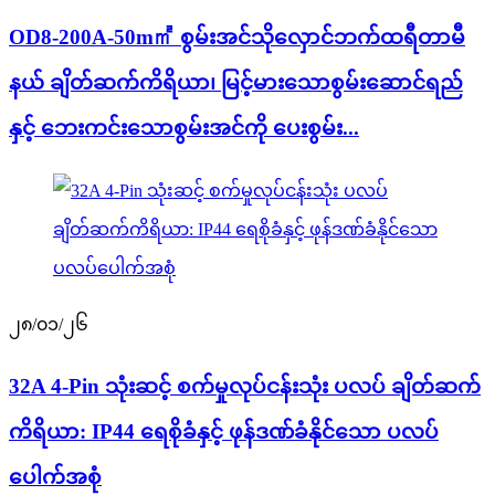
OD8-200A-50m㎡ စွမ်းအင်သိုလှောင်ဘက်ထရီတာမီ
နယ် ချိတ်ဆက်ကိရိယာ၊ မြင့်မားသောစွမ်းဆောင်ရည်
နှင့် ဘေးကင်းသောစွမ်းအင်ကို ပေးစွမ်း...
၂၈/၀၁/၂၆
32A 4-Pin သုံးဆင့် စက်မှုလုပ်ငန်းသုံး ပလပ် ချိတ်ဆက်
ကိရိယာ: IP44 ရေစိုခံနှင့် ဖုန်ဒဏ်ခံနိုင်သော ပလပ်
ပေါက်အစုံ