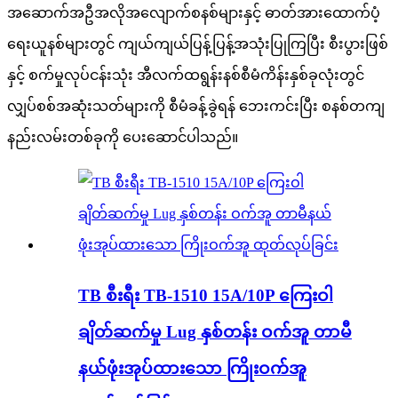
အဆောက်အဦအလိုအလျောက်စနစ်များနှင့် ဓာတ်အားထောက်ပံ့
ရေးယူနစ်များတွင် ကျယ်ကျယ်ပြန့်ပြန့်အသုံးပြုကြပြီး စီးပွားဖြစ်
နှင့် စက်မှုလုပ်ငန်းသုံး အီလက်ထရွန်းနစ်စီမံကိန်းနှစ်ခုလုံးတွင်
လျှပ်စစ်အဆုံးသတ်များကို စီမံခန့်ခွဲရန် ဘေးကင်းပြီး စနစ်တကျ
နည်းလမ်းတစ်ခုကို ပေးဆောင်ပါသည်။
TB စီးရီး TB-1510 15A/10P ကြေးဝါ
ချိတ်ဆက်မှု Lug နှစ်တန်း ဝက်အူ တာမီ
နယ်ဖုံးအုပ်ထားသော ကြိုးဝက်အူ