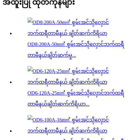
အထူးပြု ထုတ်ကုန်များ
OD8-200A-50m㎡ စွမ်းအင်သိုလှောင်ဘက်ထရီ
တာမီနယ်ချိတ်ဆက်မှု...
OD6-120A-25m㎡ စွမ်းအင်သိုလှောင်ဘက်ထရီ
တာမီနယ်ချိတ်ဆက်ကိရိယာ...