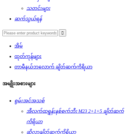
သတင်းများ
ဆက်သွယ်ရန်
အိမ်
ထုတ်ကုန်များ
တာမီနယ်ဘလောက် ချိတ်ဆက်ကိရိယာ
အမျိုးအစားများ
စွမ်းအင်အသစ်
အီလက်ထရွန်းနစ်စက်ဘီး M23 2+1+5 ချိတ်ဆက်
ကိရိယာ
ဆိုလာချိတ်ဆက်ကိရိယာ