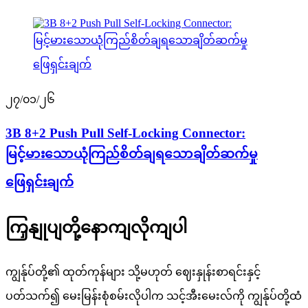
၂၇/၀၁/၂၆
3B 8+2 Push Pull Self-Locking Connector:
မြင့်မားသောယုံကြည်စိတ်ချရသောချိတ်ဆက်မှု
ဖြေရှင်းချက်
ကြှနျုပျတို့နောကျလိုကျပါ
ကျွန်ုပ်တို့၏ ထုတ်ကုန်များ သို့မဟုတ် ဈေးနှုန်းစာရင်းနှင့်
ပတ်သက်၍ မေးမြန်းစုံစမ်းလိုပါက သင့်အီးမေးလ်ကို ကျွန်ုပ်တို့ထံ