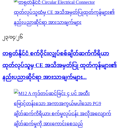
၂၃/၀၄/၂၆
တရုတ်နိုင်ငံ စက်ဝိုင်းလျှပ်စစ်ချိတ်ဆက်ကိရိယာ
ထုတ်လုပ်သူမှ CE အသိအမှတ်ပြု ထုတ်ကုန်များ၏
နည်းပညာဆိုင်ရာ အားသာချက်များ...