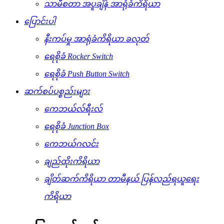
သာမီစတာ အပူချိန် အာရုံခံကိရိယာ
ပြောင်းပါ
နီးကပ်မှု အာရုံခံကိရိယာ ခလုတ်
ရေစိုခံ Rocker Switch
ရေစိုခံ Push Button Switch
ဆက်စပ်ပစ္စည်းများ
ကေဘယ်လ်ရီးလ်
ရေစိုခံ Junction Box
ကေဘယ်ဂလင်း
ချည်ထိုးကိရိယာ
ချိတ်ဆက်ကိရိယာ တာမီနယ် ပြန်လည်ရယူရေး
ကိရိယာ