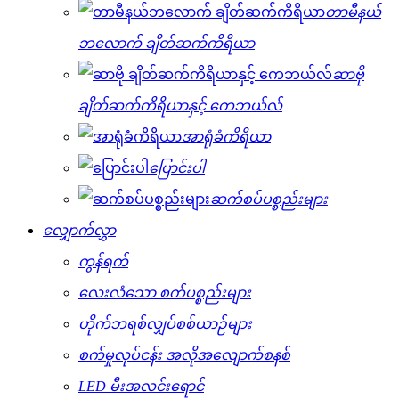
တာမီနယ်
ဘလောက် ချိတ်ဆက်ကိရိယာ
ဆာဗို
ချိတ်ဆက်ကိရိယာနှင့် ကေဘယ်လ်
အာရုံခံကိရိယာ
ပြောင်းပါ
ဆက်စပ်ပစ္စည်းများ
လျှောက်လွှာ
ကွန်ရက်
လေးလံသော စက်ပစ္စည်းများ
ဟိုက်ဘရစ်လျှပ်စစ်ယာဉ်များ
စက်မှုလုပ်ငန်း အလိုအလျောက်စနစ်
LED မီးအလင်းရောင်