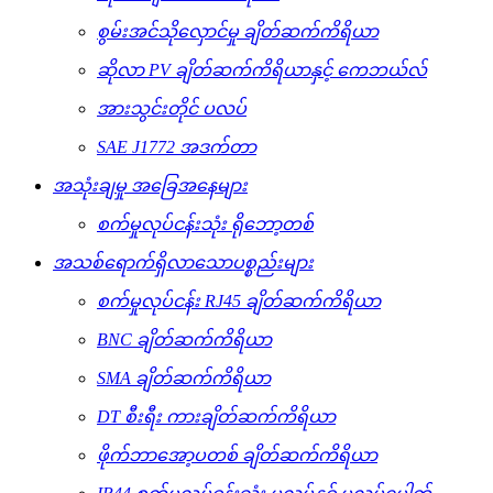
စွမ်းအင်သိုလှောင်မှု ချိတ်ဆက်ကိရိယာ
ဆိုလာ PV ချိတ်ဆက်ကိရိယာနှင့် ကေဘယ်လ်
အားသွင်းတိုင် ပလပ်
SAE J1772 အဒက်တာ
အသုံးချမှု အခြေအနေများ
စက်မှုလုပ်ငန်းသုံး ရိုဘော့တစ်
အသစ်ရောက်ရှိလာသောပစ္စည်းများ
စက်မှုလုပ်ငန်း RJ45 ချိတ်ဆက်ကိရိယာ
BNC ချိတ်ဆက်ကိရိယာ
SMA ချိတ်ဆက်ကိရိယာ
DT စီးရီး ကားချိတ်ဆက်ကိရိယာ
ဖိုက်ဘာအော့ပတစ် ချိတ်ဆက်ကိရိယာ