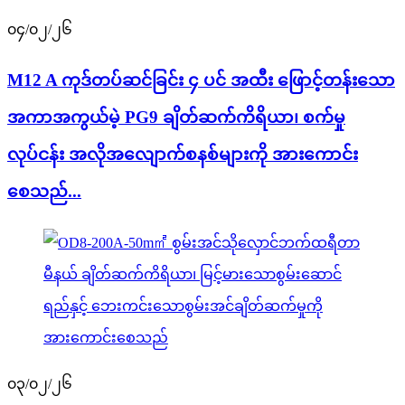
၀၄/၀၂/၂၆
M12 A ကုဒ်တပ်ဆင်ခြင်း ၄ ပင် အထီး ဖြောင့်တန်းသော
အကာအကွယ်မဲ့ PG9 ချိတ်ဆက်ကိရိယာ၊ စက်မှု
လုပ်ငန်း အလိုအလျောက်စနစ်များကို အားကောင်း
စေသည်...
၀၃/၀၂/၂၆