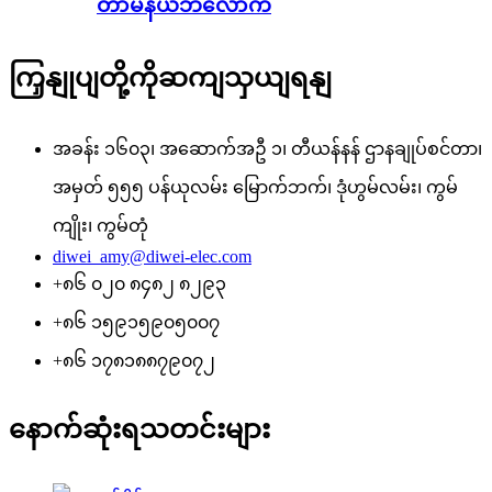
တာမီနယ်ဘလောက်
ကြှနျုပျတို့ကိုဆကျသှယျရနျ
အခန်း ၁၆၀၃၊ အဆောက်အဦ ၁၊ တီယန်နန် ဌာနချုပ်စင်တာ၊
အမှတ် ၅၅၅ ပန်ယုလမ်း မြောက်ဘက်၊ ဒုံဟွမ်လမ်း၊ ကွမ်
ကျိုး၊ ကွမ်တုံ
diwei_amy@diwei-elec.com
+၈၆ ၀၂၀ ၈၄၈၂ ၈၂၉၃
+၈၆ ၁၅၉၁၅၉၀၅၀၀၇
+၈၆ ၁၇၈၁၈၈၇၉၀၇၂
နောက်ဆုံးရသတင်းများ