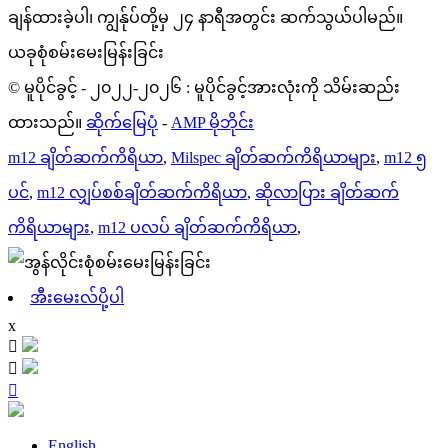
ချန်ထားခဲ့ပါ၊ ကျွန်ုပ်တို့မှ ၂၄ နာရီအတွင်း ဆက်သွယ်ပါမည်။
ယခုစုံစမ်းမေးမြန်းခြင်း
© မူပိုင်ခွင့် - ၂၀၂၂-၂၀၂၆ : မူပိုင်ခွင့်အားလုံးကို သိမ်းဆည်း
ထားသည်။
ဆိုက်မြေပုံ
-
AMP မိုဘိုင်း
m12 ချိတ်ဆက်ကိရိယာ
,
Milspec ချိတ်ဆက်ကိရိယာများ
,
m12 ၅
ပင်
,
m12 လျှပ်စစ်ချိတ်ဆက်ကိရိယာ
,
ဆိုလာပြား ချိတ်ဆက်
ကိရိယာများ
,
m12 ပလပ် ချိတ်ဆက်ကိရိယာ
,
အီးမေးလ်ပို့ပါ
x



English