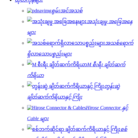
စွမ်းအင်အသစ်
အသုံးချမှု အခြေအနေ
များ
အသစ်ရောက်
ရှိလာသောပစ္စည်းများ
M စီးရီး ချိတ်ဆက်
ကိရိယာ
တွန်းဆွဲ
ချိတ်ဆက်ကိရိယာနှင့် ကြိုး
Hirose Connector နှင့်
Cable များ
စစ်