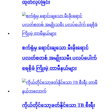
ထုတ်လုပ်ခြင်း
စက်ရုံမှ ရောင်းချသော မီးခိုးရောင်
ပလတ်စတစ် အမျိုးသမီး ပလပ်ပေါက်
ရေစိုခံ ကြိုးမဲ့ တာမီနယ်များ
ကိုယ်တိုင်သော့ခတ်နိုင်သော TB စီးရီး