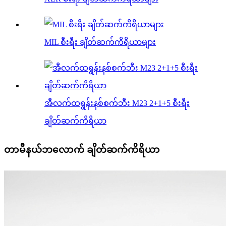
MIL စီးရီး ချိတ်ဆက်ကိရိယာများ
အီလက်ထရွန်းနစ်စက်ဘီး M23 2+1+5 စီးရီး
ချိတ်ဆက်ကိရိယာ
တာမီနယ်ဘလောက် ချိတ်ဆက်ကိရိယာ