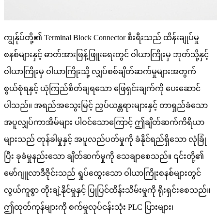
ကျွန်ုပ်တို့၏ Terminal Block Connector စီးရီးသည် ထိန်းချုပ်မှု
စနစ်များနှင့် ဓာတ်အားဖြန့်ဖြူးရေးတွင် ဝါယာကြိုးမှ ဘုတ်သို့နှင့်
ဝါယာကြိုးမှ ဝါယာကြိုးသို့ လျှပ်စစ်ချိတ်ဆက်မှုများအတွက်
စွယ်စုံရနှင့် ယုံကြည်စိတ်ချရသော ဖြေရှင်းချက်ကို ပေးဆောင်
ပါသည်။ အရည်အသွေးမြင့် ညှပ်ယန္တရားများနှင့် တာရှည်ခံသော
အပူလျှပ်ကာအိမ်များ ပါဝင်သောကြောင့် ဤချိတ်ဆက်ကိရိယာ
များသည် တုန်ခါမှုနှင့် အပူလည်ပတ်မှုကို ခံနိုင်ရည်ရှိသော လုံခြုံ
ပြီး ခုခံမှုနည်းသော ချိတ်ဆက်မှုကို သေချာစေသည်။ ၎င်းတို့၏
မော်ဂျူလာဒီဇိုင်းသည် ရှုပ်ထွေးသော ဝါယာကြိုးစနစ်များတွင်
လွယ်ကူစွာ တိုးချဲ့နိုင်မှုနှင့် ပြုပြင်ထိန်းသိမ်းမှုကို ရိုးရှင်းစေသည်။
ဤထုတ်ကုန်များကို စက်မှုလုပ်ငန်းသုံး PLC ပြားများ၊