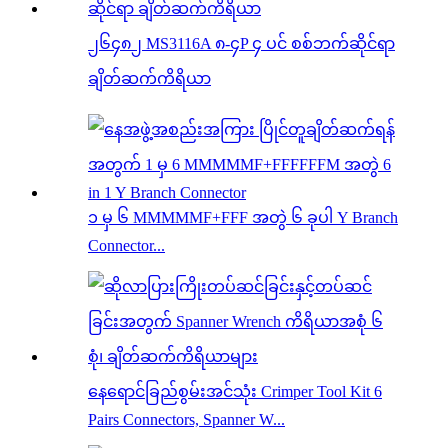
၂၆၄၈၂ MS3116A ၈-၄P ၄ ပင် စစ်ဘက်ဆိုင်ရာ
ချိတ်ဆက်ကိရိယာ
၁ မှ ၆ MMMMMF+FFF အတွဲ ၆ ခုပါ Y Branch
Connector...
နေရောင်ခြည်စွမ်းအင်သုံး Crimper Tool Kit 6
Pairs Connectors, Spanner W...