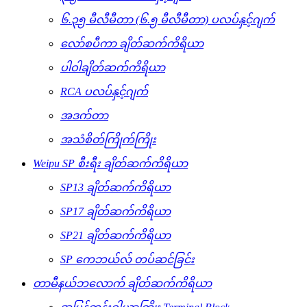
၆.၃၅ မီလီမီတာ (၆.၅ မီလီမီတာ) ပလပ်နှင့်ဂျက်
လော်စပီကာ ချိတ်ဆက်ကိရိယာ
ပါဝါချိတ်ဆက်ကိရိယာ
RCA ပလပ်နှင့်ဂျက်
အဒက်တာ
အသံစိတ်ကြိုက်ကြိုး
Weipu SP စီးရီး ချိတ်ဆက်ကိရိယာ
SP13 ချိတ်ဆက်ကိရိယာ
SP17 ချိတ်ဆက်ကိရိယာ
SP21 ချိတ်ဆက်ကိရိယာ
SP ကေဘယ်လ် တပ်ဆင်ခြင်း
တာမီနယ်ဘလောက် ချိတ်ဆက်ကိရိယာ