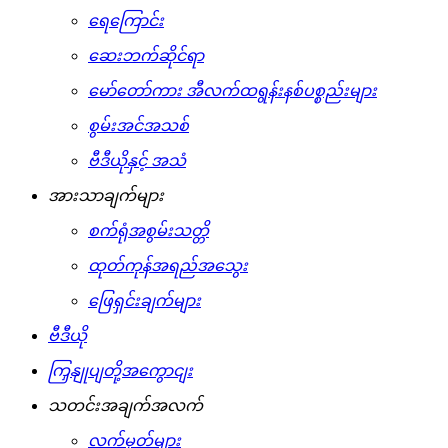
ရေကြောင်း
ဆေးဘက်ဆိုင်ရာ
မော်တော်ကား အီလက်ထရွန်းနစ်ပစ္စည်းများ
စွမ်းအင်အသစ်
ဗီဒီယိုနှင့် အသံ
အားသာချက်များ
စက်ရုံအစွမ်းသတ္တိ
ထုတ်ကုန်အရည်အသွေး
ဖြေရှင်းချက်များ
ဗီဒီယို
ကြှနျုပျတို့အကွောငျး
သတင်းအချက်အလက်
လက်မှတ်များ