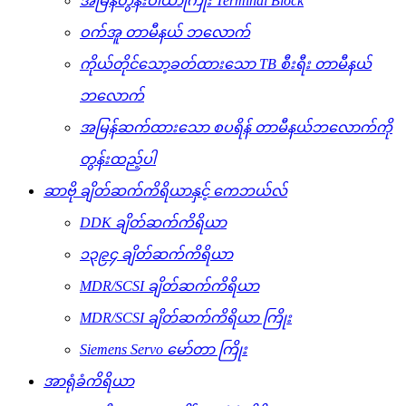
အမြန်တွန်းဝါယာကြိုး Terminal Block
ဝက်အူ တာမီနယ် ဘလောက်
ကိုယ်တိုင်သော့ခတ်ထားသော TB စီးရီး တာမီနယ်
ဘလောက်
အမြန်ဆက်ထားသော စပရိန် တာမီနယ်ဘလောက်ကို
တွန်းထည့်ပါ
ဆာဗို ချိတ်ဆက်ကိရိယာနှင့် ကေဘယ်လ်
DDK ချိတ်ဆက်ကိရိယာ
၁၃၉၄ ချိတ်ဆက်ကိရိယာ
MDR/SCSI ချိတ်ဆက်ကိရိယာ
MDR/SCSI ချိတ်ဆက်ကိရိယာ ကြိုး
Siemens Servo မော်တာ ကြိုး
အာရုံခံကိရိယာ