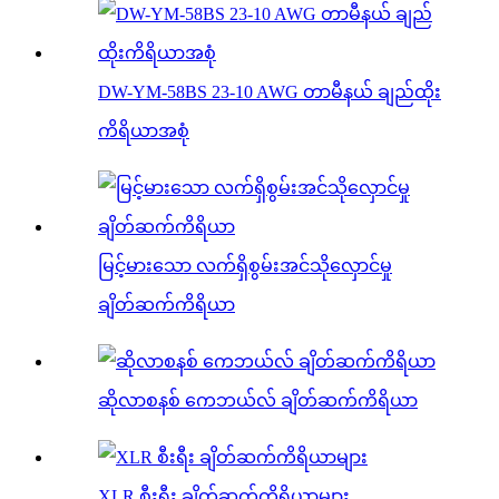
DW-YM-58BS 23-10 AWG တာမီနယ် ချည်ထိုး
ကိရိယာအစုံ
မြင့်မားသော လက်ရှိစွမ်းအင်သိုလှောင်မှု
ချိတ်ဆက်ကိရိယာ
ဆိုလာစနစ် ကေဘယ်လ် ချိတ်ဆက်ကိရိယာ
XLR စီးရီး ချိတ်ဆက်ကိရိယာများ