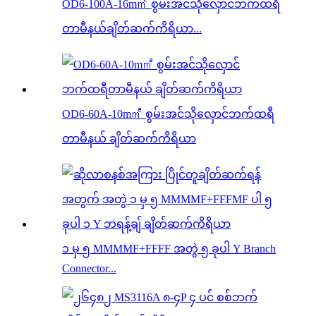
OD6-100A-16m㎡ စွမ်းအင်သိုလှောင်ဘက်ထရီ
တာမီနယ်ချိတ်ဆက်ကိရိယာ...
OD6-60A-10m㎡ စွမ်းအင်သိုလှောင်ဘက်ထရီ
တာမီနယ် ချိတ်ဆက်ကိရိယာ
၁ မှ ၅ MMMMF+FFFF အတွဲ ၅ ခုပါ Y Branch
Connector...