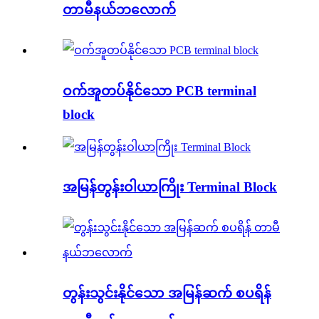
တာမီနယ်ဘလောက်
ဝက်အူတပ်နိုင်သော PCB terminal
block
အမြန်တွန်းဝါယာကြိုး Terminal Block
တွန်းသွင်းနိုင်သော အမြန်ဆက် စပရိန်