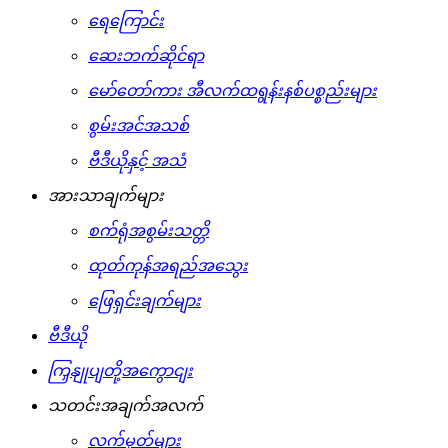
ရေကြောင်း
ဆေးဘက်ဆိုင်ရာ
မော်တော်ကား အီလက်ထရွန်းနစ်ပစ္စည်းများ
စွမ်းအင်အသစ်
ဗီဒီယိုနှင့် အသံ
အားသာချက်များ
စက်ရုံအစွမ်းသတ္တိ
ထုတ်ကုန်အရည်အသွေး
ဖြေရှင်းချက်များ
ဗီဒီယို
ကြှနျုပျတို့အကွောငျး
သတင်းအချက်အလက်
လက်မှတ်များ