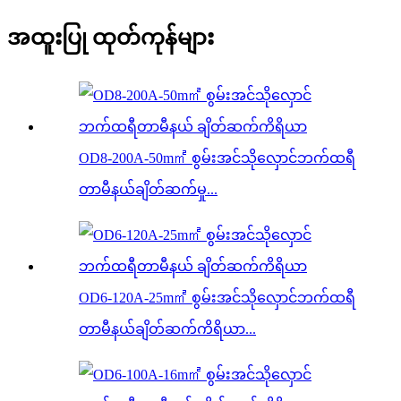
အထူးပြု ထုတ်ကုန်များ
OD8-200A-50m㎡ စွမ်းအင်သိုလှောင်ဘက်ထရီ
တာမီနယ်ချိတ်ဆက်မှု...
OD6-120A-25m㎡ စွမ်းအင်သိုလှောင်ဘက်ထရီ
တာမီနယ်ချိတ်ဆက်ကိရိယာ...