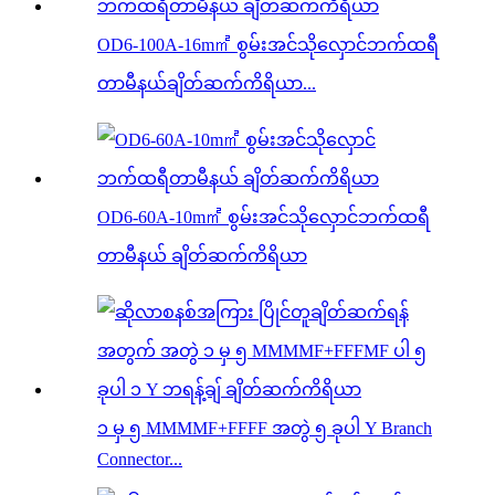
OD6-100A-16m㎡ စွမ်းအင်သိုလှောင်ဘက်ထရီ
တာမီနယ်ချိတ်ဆက်ကိရိယာ...
OD6-60A-10m㎡ စွမ်းအင်သိုလှောင်ဘက်ထရီ
တာမီနယ် ချိတ်ဆက်ကိရိယာ
၁ မှ ၅ MMMMF+FFFF အတွဲ ၅ ခုပါ Y Branch
Connector...