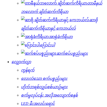
တာမီနယ်
ဘလောက် ချိတ်ဆက်ကိရိယာ
ဆာဗို
ချိတ်ဆက်ကိရိယာနှင့် ကေဘယ်လ်
အာရုံခံကိရိယာ
ပြောင်းပါ
ဆက်စပ်ပစ္စည်းများ
လျှောက်လွှာ
ကွန်ရက်
လေးလံသော စက်ပစ္စည်းများ
ဟိုက်ဘရစ်လျှပ်စစ်ယာဉ်များ
စက်မှုလုပ်ငန်း အလိုအလျောက်စနစ်
LED မီးအလင်းရောင်