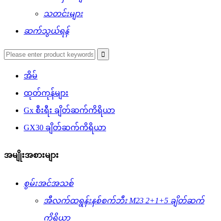
သတင်းများ
ဆက်သွယ်ရန်
အိမ်
ထုတ်ကုန်များ
Gx စီးရီး ချိတ်ဆက်ကိရိယာ
GX30 ချိတ်ဆက်ကိရိယာ
အမျိုးအစားများ
စွမ်းအင်အသစ်
အီလက်ထရွန်းနစ်စက်ဘီး M23 2+1+5 ချိတ်ဆက်
ကိရိယာ