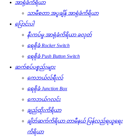
အာရုံခံကိရိယာ
သာမီစတာ အပူချိန် အာရုံခံကိရိယာ
ပြောင်းပါ
နီးကပ်မှု အာရုံခံကိရိယာ ခလုတ်
ရေစိုခံ Rocker Switch
ရေစိုခံ Push Button Switch
ဆက်စပ်ပစ္စည်းများ
ကေဘယ်လ်ရီးလ်
ရေစိုခံ Junction Box
ကေဘယ်ဂလင်း
ချည်ထိုးကိရိယာ
ချိတ်ဆက်ကိရိယာ တာမီနယ် ပြန်လည်ရယူရေး
ကိရိယာ