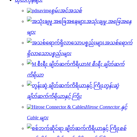
စွမ်းအင်အသစ်
အသုံးချမှု အခြေအနေ
များ
အသစ်ရောက်
ရှိလာသောပစ္စည်းများ
M စီးရီး ချိတ်ဆက်
ကိရိယာ
တွန်းဆွဲ
ချိတ်ဆက်ကိရိယာနှင့် ကြိုး
Hirose Connector နှင့်
Cable များ
စစ်