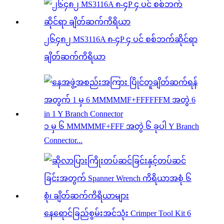
၂၆၄၈၂ MS3116A ၈-၄P ၄ ပင် စစ်ဘက်ဆိုင်ရာ
ချိတ်ဆက်ကိရိယာ
၁ မှ ၆ MMMMMF+FFF အတွဲ ၆ ခုပါ Y Branch
Connector...
နေရောင်ခြည်စွမ်းအင်သုံး Crimper Tool Kit 6