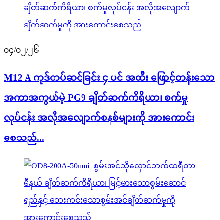
၀၄/၀၂/၂၆
M12 A ကုဒ်တပ်ဆင်ခြင်း ၄ ပင် အထီး ဖြောင့်တန်းသော
အကာအကွယ်မဲ့ PG9 ချိတ်ဆက်ကိရိယာ၊ စက်မှု
လုပ်ငန်း အလိုအလျောက်စနစ်များကို အားကောင်း
စေသည်...