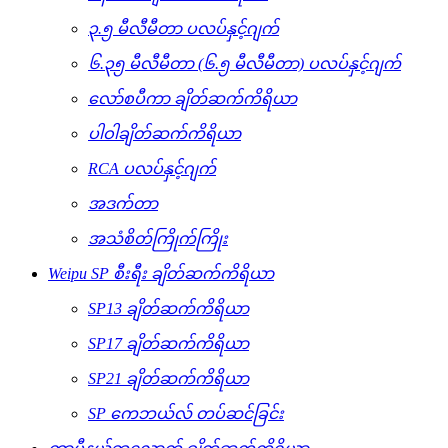
၃.၅ မီလီမီတာ ပလပ်နှင့်ဂျက်
၆.၃၅ မီလီမီတာ (၆.၅ မီလီမီတာ) ပလပ်နှင့်ဂျက်
လော်စပီကာ ချိတ်ဆက်ကိရိယာ
ပါဝါချိတ်ဆက်ကိရိယာ
RCA ပလပ်နှင့်ဂျက်
အဒက်တာ
အသံစိတ်ကြိုက်ကြိုး
Weipu SP စီးရီး ချိတ်ဆက်ကိရိယာ
SP13 ချိတ်ဆက်ကိရိယာ
SP17 ချိတ်ဆက်ကိရိယာ
SP21 ချိတ်ဆက်ကိရိယာ
SP ကေဘယ်လ် တပ်ဆင်ခြင်း