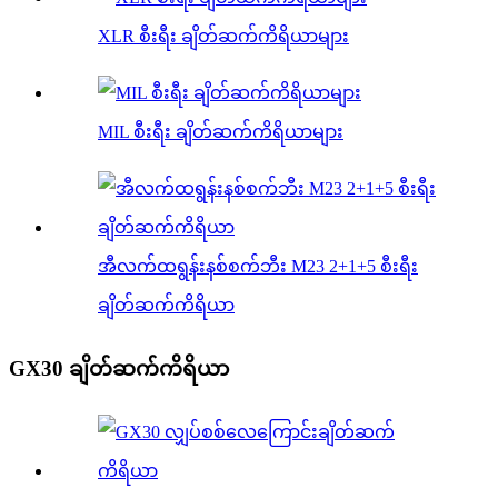
XLR စီးရီး ချိတ်ဆက်ကိရိယာများ
MIL စီးရီး ချိတ်ဆက်ကိရိယာများ
အီလက်ထရွန်းနစ်စက်ဘီး M23 2+1+5 စီးရီး
ချိတ်ဆက်ကိရိယာ
GX30 ချိတ်ဆက်ကိရိယာ