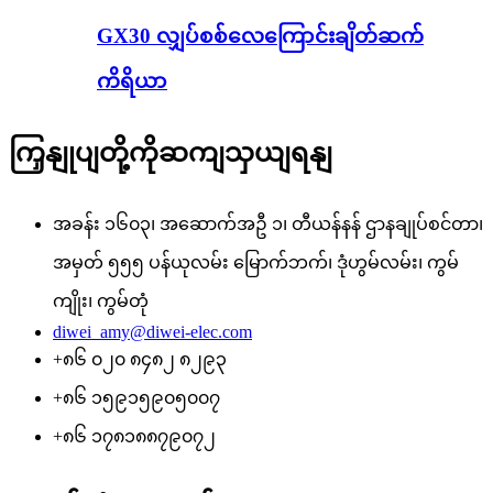
GX30 လျှပ်စစ်လေကြောင်းချိတ်ဆက်
ကိရိယာ
ကြှနျုပျတို့ကိုဆကျသှယျရနျ
အခန်း ၁၆၀၃၊ အဆောက်အဦ ၁၊ တီယန်နန် ဌာနချုပ်စင်တာ၊
အမှတ် ၅၅၅ ပန်ယုလမ်း မြောက်ဘက်၊ ဒုံဟွမ်လမ်း၊ ကွမ်
ကျိုး၊ ကွမ်တုံ
diwei_amy@diwei-elec.com
+၈၆ ၀၂၀ ၈၄၈၂ ၈၂၉၃
+၈၆ ၁၅၉၁၅၉၀၅၀၀၇
+၈၆ ၁၇၈၁၈၈၇၉၀၇၂