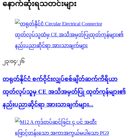
နောက်ဆုံးရသတင်းများ
၂၃/၀၄/၂၆
တရုတ်နိုင်ငံ စက်ဝိုင်းလျှပ်စစ်ချိတ်ဆက်ကိရိယာ
ထုတ်လုပ်သူမှ CE အသိအမှတ်ပြု ထုတ်ကုန်များ၏
နည်းပညာဆိုင်ရာ အားသာချက်များ...