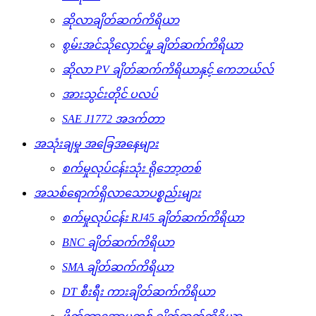
ဆိုလာချိတ်ဆက်ကိရိယာ
စွမ်းအင်သိုလှောင်မှု ချိတ်ဆက်ကိရိယာ
ဆိုလာ PV ချိတ်ဆက်ကိရိယာနှင့် ကေဘယ်လ်
အားသွင်းတိုင် ပလပ်
SAE J1772 အဒက်တာ
အသုံးချမှု အခြေအနေများ
စက်မှုလုပ်ငန်းသုံး ရိုဘော့တစ်
အသစ်ရောက်ရှိလာသောပစ္စည်းများ
စက်မှုလုပ်ငန်း RJ45 ချိတ်ဆက်ကိရိယာ
BNC ချိတ်ဆက်ကိရိယာ
SMA ချိတ်ဆက်ကိရိယာ
DT စီးရီး ကားချိတ်ဆက်ကိရိယာ