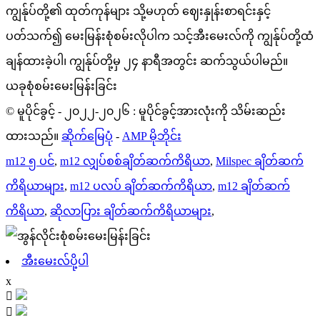
ကျွန်ုပ်တို့၏ ထုတ်ကုန်များ သို့မဟုတ် ဈေးနှုန်းစာရင်းနှင့်
ပတ်သက်၍ မေးမြန်းစုံစမ်းလိုပါက သင့်အီးမေးလ်ကို ကျွန်ုပ်တို့ထံ
ချန်ထားခဲ့ပါ၊ ကျွန်ုပ်တို့မှ ၂၄ နာရီအတွင်း ဆက်သွယ်ပါမည်။
ယခုစုံစမ်းမေးမြန်းခြင်း
© မူပိုင်ခွင့် - ၂၀၂၂-၂၀၂၆ : မူပိုင်ခွင့်အားလုံးကို သိမ်းဆည်း
ထားသည်။
ဆိုက်မြေပုံ
-
AMP မိုဘိုင်း
m12 ၅ ပင်
,
m12 လျှပ်စစ်ချိတ်ဆက်ကိရိယာ
,
Milspec ချိတ်ဆက်
ကိရိယာများ
,
m12 ပလပ် ချိတ်ဆက်ကိရိယာ
,
m12 ချိတ်ဆက်
ကိရိယာ
,
ဆိုလာပြား ချိတ်ဆက်ကိရိယာများ
,
အီးမေးလ်ပို့ပါ
x

