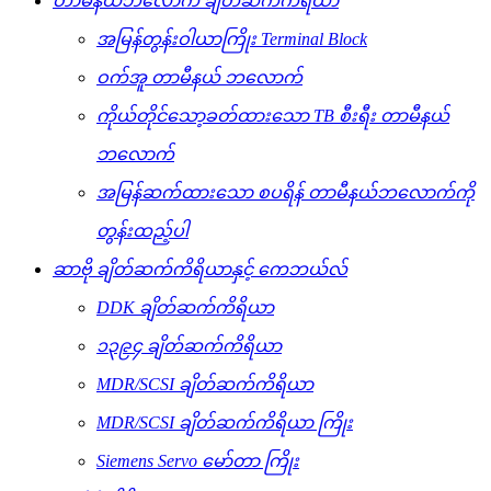
တာမီနယ်ဘလောက် ချိတ်ဆက်ကိရိယာ
အမြန်တွန်းဝါယာကြိုး Terminal Block
ဝက်အူ တာမီနယ် ဘလောက်
ကိုယ်တိုင်သော့ခတ်ထားသော TB စီးရီး တာမီနယ်
ဘလောက်
အမြန်ဆက်ထားသော စပရိန် တာမီနယ်ဘလောက်ကို
တွန်းထည့်ပါ
ဆာဗို ချိတ်ဆက်ကိရိယာနှင့် ကေဘယ်လ်
DDK ချိတ်ဆက်ကိရိယာ
၁၃၉၄ ချိတ်ဆက်ကိရိယာ
MDR/SCSI ချိတ်ဆက်ကိရိယာ
MDR/SCSI ချိတ်ဆက်ကိရိယာ ကြိုး
Siemens Servo မော်တာ ကြိုး