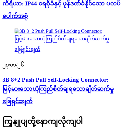
ကိရိယာ: IP44 ရေစိုခံနှင့် ဖုန်ဒဏ်ခံနိုင်သော ပလပ်
ပေါက်အစုံ
၂၇/၀၁/၂၆
3B 8+2 Push Pull Self-Locking Connector:
မြင့်မားသောယုံကြည်စိတ်ချရသောချိတ်ဆက်မှု
ဖြေရှင်းချက်
ကြှနျုပျတို့နောကျလိုကျပါ