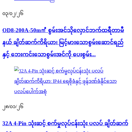
၀၃/၀၂/၂၆
OD8-200A-50m㎡ စွမ်းအင်သိုလှောင်ဘက်ထရီတာမီ
နယ် ချိတ်ဆက်ကိရိယာ၊ မြင့်မားသောစွမ်းဆောင်ရည်
နှင့် ဘေးကင်းသောစွမ်းအင်ကို ပေးစွမ်း...
၂၈/၀၁/၂၆
32A 4-Pin သုံးဆင့် စက်မှုလုပ်ငန်းသုံး ပလပ် ချိတ်ဆက်