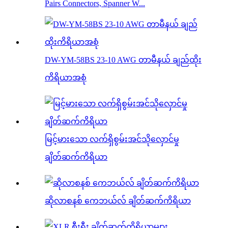
Pairs Connectors, Spanner W...
DW-YM-58BS 23-10 AWG တာမီနယ် ချည်ထိုး
ကိရိယာအစုံ
မြင့်မားသော လက်ရှိစွမ်းအင်သိုလှောင်မှု
ချိတ်ဆက်ကိရိယာ
ဆိုလာစနစ် ကေဘယ်လ် ချိတ်ဆက်ကိရိယာ