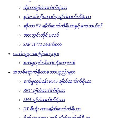
ဆိုလာချိတ်ဆက်ကိရိယာ
စွမ်းအင်သိုလှောင်မှု ချိတ်ဆက်ကိရိယာ
ဆိုလာ PV ချိတ်ဆက်ကိရိယာနှင့် ကေဘယ်လ်
အားသွင်းတိုင် ပလပ်
SAE J1772 အဒက်တာ
အသုံးချမှု အခြေအနေများ
စက်မှုလုပ်ငန်းသုံး ရိုဘော့တစ်
အသစ်ရောက်ရှိလာသောပစ္စည်းများ
စက်မှုလုပ်ငန်း RJ45 ချိတ်ဆက်ကိရိယာ
BNC ချိတ်ဆက်ကိရိယာ
SMA ချိတ်ဆက်ကိရိယာ
DT စီးရီး ကားချိတ်ဆက်ကိရိယာ