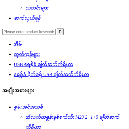
သတင်းများ
ဆက်သွယ်ရန်
အိမ်
ထုတ်ကုန်များ
USB ရေစိုခံ ချိတ်ဆက်ကိရိယာ
ရေစိုခံ မိုက်ခရို USB ချိတ်ဆက်ကိရိယာ
အမျိုးအစားများ
စွမ်းအင်အသစ်
အီလက်ထရွန်းနစ်စက်ဘီး M23 2+1+5 ချိတ်ဆက်
ကိရိယာ