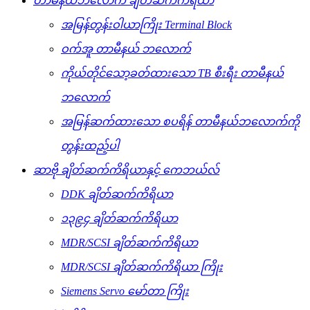
တာမီနယ်ဘလောက် ချိတ်ဆက်ကိရိယာ
အမြန်တွန်းဝါယာကြိုး Terminal Block
ဝက်အူ တာမီနယ် ဘလောက်
ကိုယ်တိုင်သော့ခတ်ထားသော TB စီးရီး တာမီနယ်
ဘလောက်
အမြန်ဆက်ထားသော စပရိန် တာမီနယ်ဘလောက်ကို
တွန်းထည့်ပါ
ဆာဗို ချိတ်ဆက်ကိရိယာနှင့် ကေဘယ်လ်
DDK ချိတ်ဆက်ကိရိယာ
၁၃၉၄ ချိတ်ဆက်ကိရိယာ
MDR/SCSI ချိတ်ဆက်ကိရိယာ
MDR/SCSI ချိတ်ဆက်ကိရိယာ ကြိုး
Siemens Servo မော်တာ ကြိုး