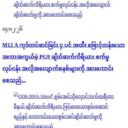
၀၄/၀၂/၂၆
M12 A ကုဒ်တပ်ဆင်ခြင်း ၄ ပင် အထီး ဖြောင့်တန်းသော
အကာအကွယ်မဲ့ PG9 ချိတ်ဆက်ကိရိယာ၊ စက်မှု
လုပ်ငန်း အလိုအလျောက်စနစ်များကို အားကောင်း
စေသည်...