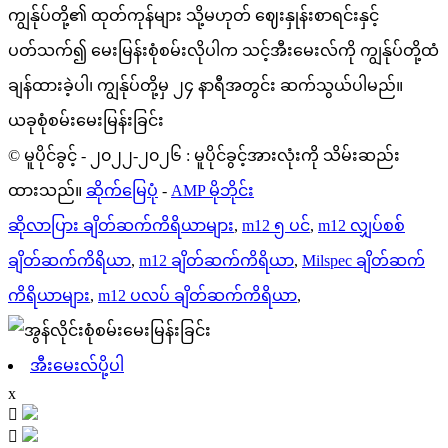
ကျွန်ုပ်တို့၏ ထုတ်ကုန်များ သို့မဟုတ် ဈေးနှုန်းစာရင်းနှင့်
ပတ်သက်၍ မေးမြန်းစုံစမ်းလိုပါက သင့်အီးမေးလ်ကို ကျွန်ုပ်တို့ထံ
ချန်ထားခဲ့ပါ၊ ကျွန်ုပ်တို့မှ ၂၄ နာရီအတွင်း ဆက်သွယ်ပါမည်။
ယခုစုံစမ်းမေးမြန်းခြင်း
© မူပိုင်ခွင့် - ၂၀၂၂-၂၀၂၆ : မူပိုင်ခွင့်အားလုံးကို သိမ်းဆည်း
ထားသည်။
ဆိုက်မြေပုံ
-
AMP မိုဘိုင်း
ဆိုလာပြား ချိတ်ဆက်ကိရိယာများ
,
m12 ၅ ပင်
,
m12 လျှပ်စစ်
ချိတ်ဆက်ကိရိယာ
,
m12 ချိတ်ဆက်ကိရိယာ
,
Milspec ချိတ်ဆက်
ကိရိယာများ
,
m12 ပလပ် ချိတ်ဆက်ကိရိယာ
,
အီးမေးလ်ပို့ပါ
x

