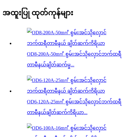
အထူးပြု ထုတ်ကုန်များ
OD8-200A-50m㎡ စွမ်းအင်သိုလှောင်ဘက်ထရီ
တာမီနယ်ချိတ်ဆက်မှု...
OD6-120A-25m㎡ စွမ်းအင်သိုလှောင်ဘက်ထရီ
တာမီနယ်ချိတ်ဆက်ကိရိယာ...