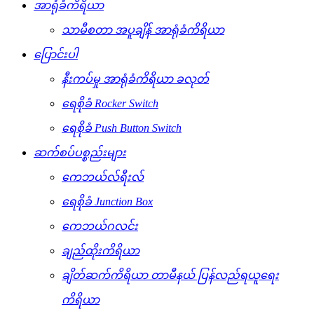
အာရုံခံကိရိယာ
သာမီစတာ အပူချိန် အာရုံခံကိရိယာ
ပြောင်းပါ
နီးကပ်မှု အာရုံခံကိရိယာ ခလုတ်
ရေစိုခံ Rocker Switch
ရေစိုခံ Push Button Switch
ဆက်စပ်ပစ္စည်းများ
ကေဘယ်လ်ရီးလ်
ရေစိုခံ Junction Box
ကေဘယ်ဂလင်း
ချည်ထိုးကိရိယာ
ချိတ်ဆက်ကိရိယာ တာမီနယ် ပြန်လည်ရယူရေး
ကိရိယာ