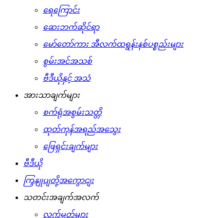
ရေကြောင်း
ဆေးဘက်ဆိုင်ရာ
မော်တော်ကား အီလက်ထရွန်းနစ်ပစ္စည်းများ
စွမ်းအင်အသစ်
ဗီဒီယိုနှင့် အသံ
အားသာချက်များ
စက်ရုံအစွမ်းသတ္တိ
ထုတ်ကုန်အရည်အသွေး
ဖြေရှင်းချက်များ
ဗီဒီယို
ကြှနျုပျတို့အကွောငျး
သတင်းအချက်အလက်
လက်မှတ်များ