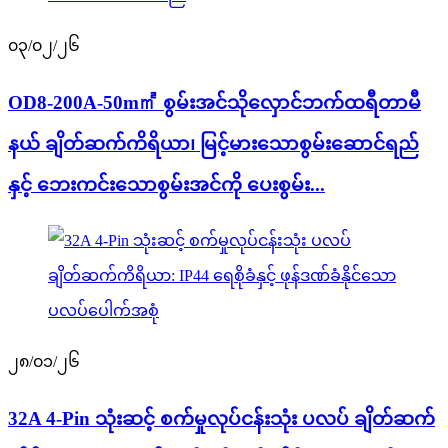
၀၃/၀၂/၂၆
OD8-200A-50m㎡ စွမ်းအင်သိုလှောင်ဘက်ထရီတာမီ
နယ် ချိတ်ဆက်ကိရိယာ၊ မြင့်မားသောစွမ်းဆောင်ရည်
နှင့် ဘေးကင်းသောစွမ်းအင်ကို ပေးစွမ်း...
၂၈/၀၁/၂၆
32A 4-Pin သုံးဆင့် စက်မှုလုပ်ငန်းသုံး ပလပ် ချိတ်ဆက်