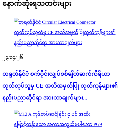
နောက်ဆုံးရသတင်းများ
၂၃/၀၄/၂၆
တရုတ်နိုင်ငံ စက်ဝိုင်းလျှပ်စစ်ချိတ်ဆက်ကိရိယာ
ထုတ်လုပ်သူမှ CE အသိအမှတ်ပြု ထုတ်ကုန်များ၏
နည်းပညာဆိုင်ရာ အားသာချက်များ...