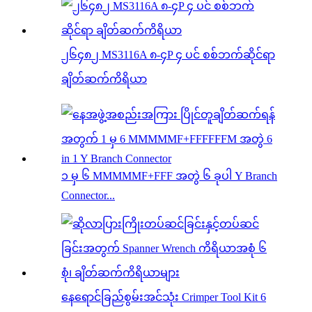
၂၆၄၈၂ MS3116A ၈-၄P ၄ ပင် စစ်ဘက်ဆိုင်ရာ
ချိတ်ဆက်ကိရိယာ
၁ မှ ၆ MMMMMF+FFF အတွဲ ၆ ခုပါ Y Branch
Connector...
နေရောင်ခြည်စွမ်းအင်သုံး Crimper Tool Kit 6