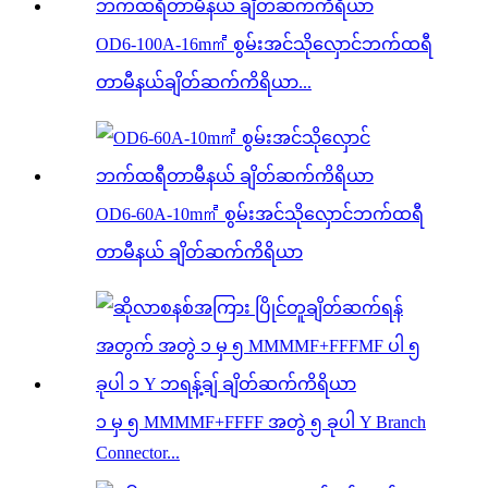
OD6-100A-16m㎡ စွမ်းအင်သိုလှောင်ဘက်ထရီ
တာမီနယ်ချိတ်ဆက်ကိရိယာ...
OD6-60A-10m㎡ စွမ်းအင်သိုလှောင်ဘက်ထရီ
တာမီနယ် ချိတ်ဆက်ကိရိယာ
၁ မှ ၅ MMMMF+FFFF အတွဲ ၅ ခုပါ Y Branch
Connector...