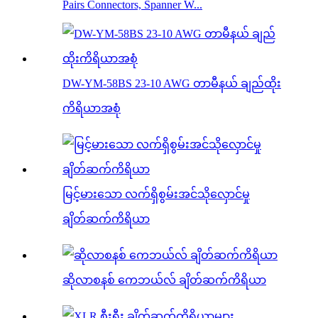
Pairs Connectors, Spanner W...
DW-YM-58BS 23-10 AWG တာမီနယ် ချည်ထိုး
ကိရိယာအစုံ
မြင့်မားသော လက်ရှိစွမ်းအင်သိုလှောင်မှု
ချိတ်ဆက်ကိရိယာ
ဆိုလာစနစ် ကေဘယ်လ် ချိတ်ဆက်ကိရိယာ