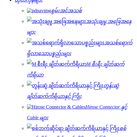
စွမ်းအင်အသစ်
အသုံးချမှု အခြေအနေ
များ
အသစ်ရောက်
ရှိလာသောပစ္စည်းများ
M စီးရီး ချိတ်ဆက်
ကိရိယာ
တွန်းဆွဲ
ချိတ်ဆက်ကိရိယာနှင့် ကြိုး
Hirose Connector နှင့်
Cable များ
စစ်