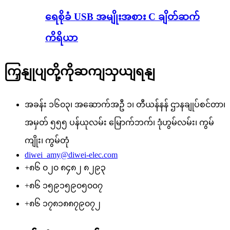
ရေစိုခံ USB အမျိုးအစား C ချိတ်ဆက်
ကိရိယာ
ကြှနျုပျတို့ကိုဆကျသှယျရနျ
အခန်း ၁၆၀၃၊ အဆောက်အဦ ၁၊ တီယန်နန် ဌာနချုပ်စင်တာ၊
အမှတ် ၅၅၅ ပန်ယုလမ်း မြောက်ဘက်၊ ဒုံဟွမ်လမ်း၊ ကွမ်
ကျိုး၊ ကွမ်တုံ
diwei_amy@diwei-elec.com
+၈၆ ၀၂၀ ၈၄၈၂ ၈၂၉၃
+၈၆ ၁၅၉၁၅၉၀၅၀၀၇
+၈၆ ၁၇၈၁၈၈၇၉၀၇၂