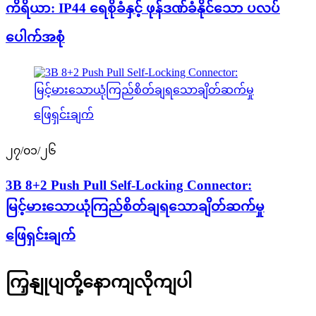
ကိရိယာ: IP44 ရေစိုခံနှင့် ဖုန်ဒဏ်ခံနိုင်သော ပလပ်
ပေါက်အစုံ
၂၇/၀၁/၂၆
3B 8+2 Push Pull Self-Locking Connector:
မြင့်မားသောယုံကြည်စိတ်ချရသောချိတ်ဆက်မှု
ဖြေရှင်းချက်
ကြှနျုပျတို့နောကျလိုကျပါ