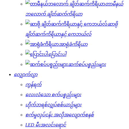
တာမီနယ်
ဘလောက် ချိတ်ဆက်ကိရိယာ
ဆာဗို
ချိတ်ဆက်ကိရိယာနှင့် ကေဘယ်လ်
အာရုံခံကိရိယာ
ပြောင်းပါ
ဆက်စပ်ပစ္စည်းများ
လျှောက်လွှာ
ကွန်ရက်
လေးလံသော စက်ပစ္စည်းများ
ဟိုက်ဘရစ်လျှပ်စစ်ယာဉ်များ
စက်မှုလုပ်ငန်း အလိုအလျောက်စနစ်
LED မီးအလင်းရောင်