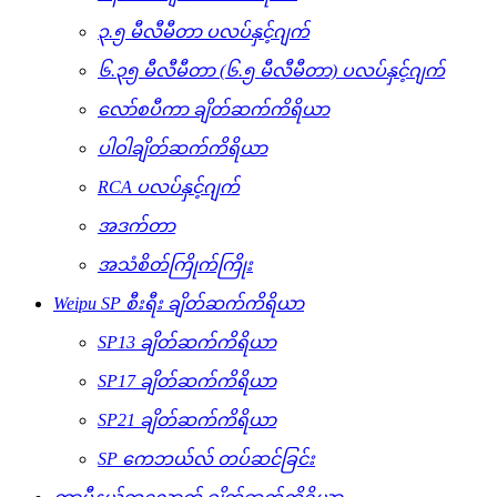
၃.၅ မီလီမီတာ ပလပ်နှင့်ဂျက်
၆.၃၅ မီလီမီတာ (၆.၅ မီလီမီတာ) ပလပ်နှင့်ဂျက်
လော်စပီကာ ချိတ်ဆက်ကိရိယာ
ပါဝါချိတ်ဆက်ကိရိယာ
RCA ပလပ်နှင့်ဂျက်
အဒက်တာ
အသံစိတ်ကြိုက်ကြိုး
Weipu SP စီးရီး ချိတ်ဆက်ကိရိယာ
SP13 ချိတ်ဆက်ကိရိယာ
SP17 ချိတ်ဆက်ကိရိယာ
SP21 ချိတ်ဆက်ကိရိယာ
SP ကေဘယ်လ် တပ်ဆင်ခြင်း