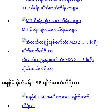
XLR စီးရီး ချိတ်ဆက်ကိရိယာများ
MIL စီးရီး ချိတ်ဆက်ကိရိယာများ
အီလက်ထရွန်းနစ်စက်ဘီး M23 2+1+5 စီးရီး
ချိတ်ဆက်ကိရိယာ
ရေစိုခံ မိုက်ခရို USB ချိတ်ဆက်ကိရိယာ