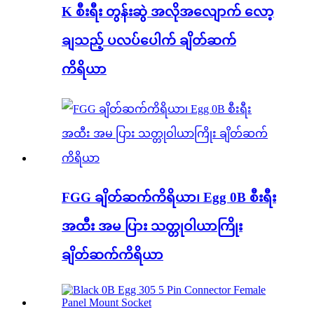
K စီးရီး တွန်းဆွဲ အလိုအလျောက် လော့
ချသည့် ပလပ်ပေါက် ချိတ်ဆက်
ကိရိယာ
FGG ချိတ်ဆက်ကိရိယာ၊ Egg 0B စီးရီး
အထီး အမ ပြား သတ္တုဝါယာကြိုး
ချိတ်ဆက်ကိရိယာ