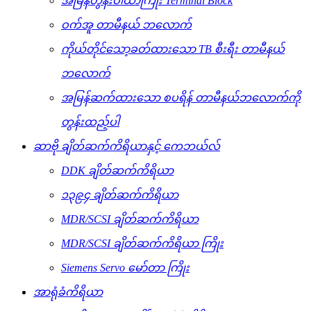
အမြန်တွန်းဝါယာကြိုး Terminal Block
ဝက်အူ တာမီနယ် ဘလောက်
ကိုယ်တိုင်သော့ခတ်ထားသော TB စီးရီး တာမီနယ်
ဘလောက်
အမြန်ဆက်ထားသော စပရိန် တာမီနယ်ဘလောက်ကို
တွန်းထည့်ပါ
ဆာဗို ချိတ်ဆက်ကိရိယာနှင့် ကေဘယ်လ်
DDK ချိတ်ဆက်ကိရိယာ
၁၃၉၄ ချိတ်ဆက်ကိရိယာ
MDR/SCSI ချိတ်ဆက်ကိရိယာ
MDR/SCSI ချိတ်ဆက်ကိရိယာ ကြိုး
Siemens Servo မော်တာ ကြိုး
အာရုံခံကိရိယာ