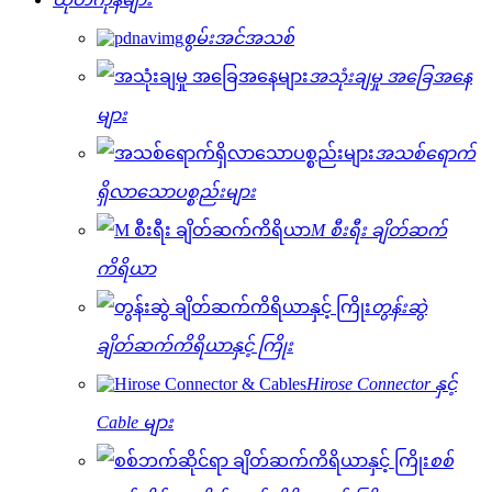
စွမ်းအင်အသစ်
အသုံးချမှု အခြေအနေ
များ
အသစ်ရောက်
ရှိလာသောပစ္စည်းများ
M စီးရီး ချိတ်ဆက်
ကိရိယာ
တွန်းဆွဲ
ချိတ်ဆက်ကိရိယာနှင့် ကြိုး
Hirose Connector နှင့်
Cable များ
စစ်