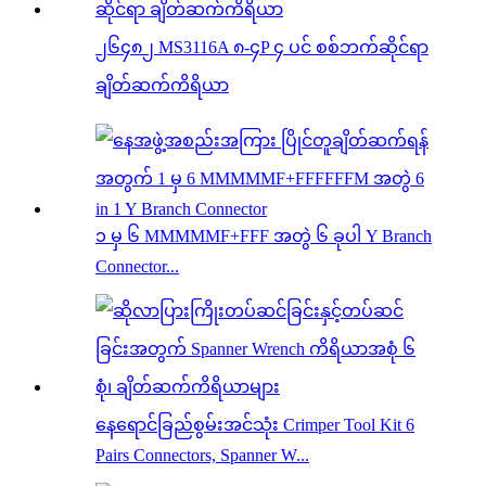
၂၆၄၈၂ MS3116A ၈-၄P ၄ ပင် စစ်ဘက်ဆိုင်ရာ
ချိတ်ဆက်ကိရိယာ
၁ မှ ၆ MMMMMF+FFF အတွဲ ၆ ခုပါ Y Branch
Connector...
နေရောင်ခြည်စွမ်းအင်သုံး Crimper Tool Kit 6
Pairs Connectors, Spanner W...