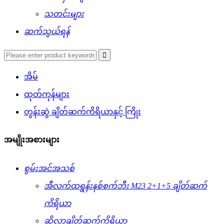
သတင်းများ
ဆက်သွယ်ရန်
အိမ်
ထုတ်ကုန်များ
တွန်းဆွဲ ချိတ်ဆက်ကိရိယာနှင့် ကြိုး
အမျိုးအစားများ
စွမ်းအင်အသစ်
အီလက်ထရွန်းနစ်စက်ဘီး M23 2+1+5 ချိတ်ဆက်
ကိရိယာ
ဆိုလာချိတ်ဆက်ကိရိယာ