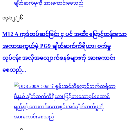
၀၄/၀၂/၂၆
M12 A ကုဒ်တပ်ဆင်ခြင်း ၄ ပင် အထီး ဖြောင့်တန်းသော
အကာအကွယ်မဲ့ PG9 ချိတ်ဆက်ကိရိယာ၊ စက်မှု
လုပ်ငန်း အလိုအလျောက်စနစ်များကို အားကောင်း
စေသည်...