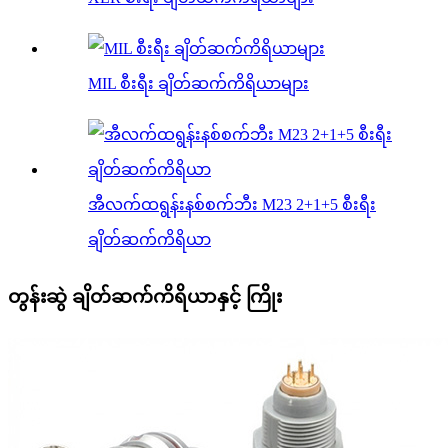
MIL စီးရီး ချိတ်ဆက်ကိရိယာများ
အီလက်ထရွန်းနစ်စက်ဘီး M23 2+1+5 စီးရီး
ချိတ်ဆက်ကိရိယာ
တွန်းဆွဲ ချိတ်ဆက်ကိရိယာနှင့် ကြိုး