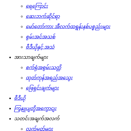
ရေကြောင်း
ဆေးဘက်ဆိုင်ရာ
မော်တော်ကား အီလက်ထရွန်းနစ်ပစ္စည်းများ
စွမ်းအင်အသစ်
ဗီဒီယိုနှင့် အသံ
အားသာချက်များ
စက်ရုံအစွမ်းသတ္တိ
ထုတ်ကုန်အရည်အသွေး
ဖြေရှင်းချက်များ
ဗီဒီယို
ကြှနျုပျတို့အကွောငျး
သတင်းအချက်အလက်
လက်မှတ်များ