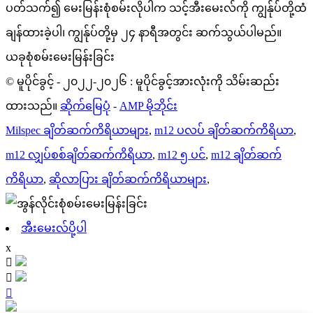
ပတ်သက်၍ မေးမြန်းစုံစမ်းလိုပါက သင့်အီးမေးလ်ကို ကျွန်ုပ်တို့ထံ
ချန်ထားခဲ့ပါ၊ ကျွန်ုပ်တို့မှ ၂၄ နာရီအတွင်း ဆက်သွယ်ပါမည်။
ယခုစုံစမ်းမေးမြန်းခြင်း
© မူပိုင်ခွင့် - ၂၀၂၂-၂၀၂၆ : မူပိုင်ခွင့်အားလုံးကို သိမ်းဆည်း
ထားသည်။
ဆိုက်မြေပုံ
-
AMP မိုဘိုင်း
Milspec ချိတ်ဆက်ကိရိယာများ
,
m12 ပလပ် ချိတ်ဆက်ကိရိယာ
,
m12 လျှပ်စစ်ချိတ်ဆက်ကိရိယာ
,
m12 ၅ ပင်
,
m12 ချိတ်ဆက်
ကိရိယာ
,
ဆိုလာပြား ချိတ်ဆက်ကိရိယာများ
,
အီးမေးလ်ပို့ပါ
x


