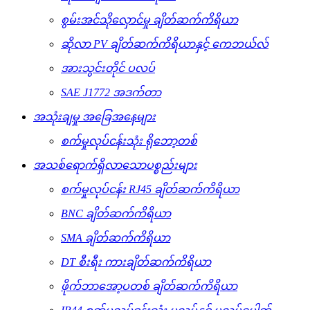
စွမ်းအင်သိုလှောင်မှု ချိတ်ဆက်ကိရိယာ
ဆိုလာ PV ချိတ်ဆက်ကိရိယာနှင့် ကေဘယ်လ်
အားသွင်းတိုင် ပလပ်
SAE J1772 အဒက်တာ
အသုံးချမှု အခြေအနေများ
စက်မှုလုပ်ငန်းသုံး ရိုဘော့တစ်
အသစ်ရောက်ရှိလာသောပစ္စည်းများ
စက်မှုလုပ်ငန်း RJ45 ချိတ်ဆက်ကိရိယာ
BNC ချိတ်ဆက်ကိရိယာ
SMA ချိတ်ဆက်ကိရိယာ
DT စီးရီး ကားချိတ်ဆက်ကိရိယာ
ဖိုက်ဘာအော့ပတစ် ချိတ်ဆက်ကိရိယာ