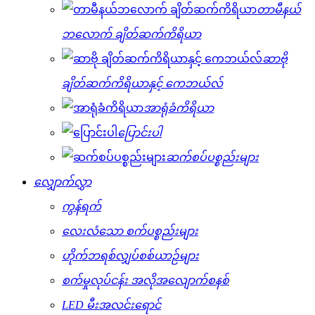
တာမီနယ်
ဘလောက် ချိတ်ဆက်ကိရိယာ
ဆာဗို
ချိတ်ဆက်ကိရိယာနှင့် ကေဘယ်လ်
အာရုံခံကိရိယာ
ပြောင်းပါ
ဆက်စပ်ပစ္စည်းများ
လျှောက်လွှာ
ကွန်ရက်
လေးလံသော စက်ပစ္စည်းများ
ဟိုက်ဘရစ်လျှပ်စစ်ယာဉ်များ
စက်မှုလုပ်ငန်း အလိုအလျောက်စနစ်
LED မီးအလင်းရောင်