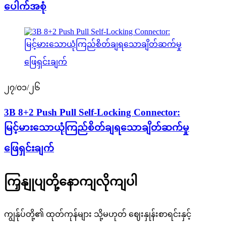
ပေါက်အစုံ
၂၇/၀၁/၂၆
3B 8+2 Push Pull Self-Locking Connector:
မြင့်မားသောယုံကြည်စိတ်ချရသောချိတ်ဆက်မှု
ဖြေရှင်းချက်
ကြှနျုပျတို့နောကျလိုကျပါ
ကျွန်ုပ်တို့၏ ထုတ်ကုန်များ သို့မဟုတ် ဈေးနှုန်းစာရင်းနှင့်