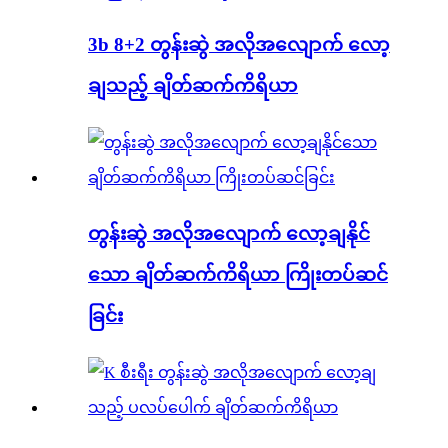
3b 8+2 တွန်းဆွဲ အလိုအလျောက် လော့
ချသည့် ချိတ်ဆက်ကိရိယာ
တွန်းဆွဲ အလိုအလျောက် လော့ချနိုင်
သော ချိတ်ဆက်ကိရိယာ ကြိုးတပ်ဆင်
ခြင်း