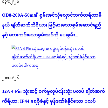
၀၃/၀၂/၂၆
OD8-200A-50m㎡ စွမ်းအင်သိုလှောင်ဘက်ထရီတာမီ
နယ် ချိတ်ဆက်ကိရိယာ၊ မြင့်မားသောစွမ်းဆောင်ရည်
နှင့် ဘေးကင်းသောစွမ်းအင်ကို ပေးစွမ်း...
၂၈/၀၁/၂၆
32A 4-Pin သုံးဆင့် စက်မှုလုပ်ငန်းသုံး ပလပ် ချိတ်ဆက်
ကိရိယာ: IP44 ရေစိုခံနှင့် ဖုန်ဒဏ်ခံနိုင်သော ပလပ်