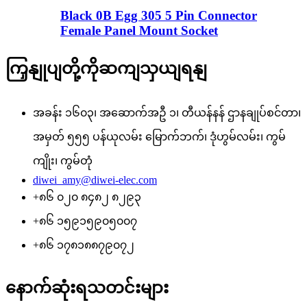
Black 0B Egg 305 5 Pin Connector
Female Panel Mount Socket
ကြှနျုပျတို့ကိုဆကျသှယျရနျ
အခန်း ၁၆၀၃၊ အဆောက်အဦ ၁၊ တီယန်နန် ဌာနချုပ်စင်တာ၊
အမှတ် ၅၅၅ ပန်ယုလမ်း မြောက်ဘက်၊ ဒုံဟွမ်လမ်း၊ ကွမ်
ကျိုး၊ ကွမ်တုံ
diwei_amy@diwei-elec.com
+၈၆ ၀၂၀ ၈၄၈၂ ၈၂၉၃
+၈၆ ၁၅၉၁၅၉၀၅၀၀၇
+၈၆ ၁၇၈၁၈၈၇၉၀၇၂
နောက်ဆုံးရသတင်းများ