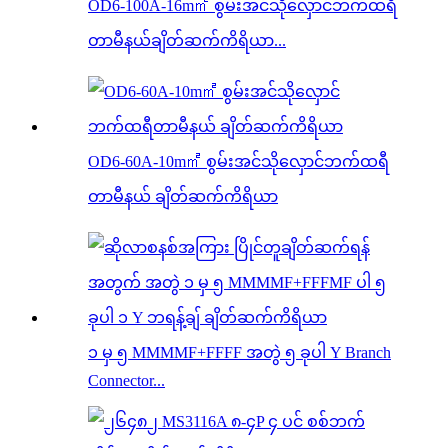
OD6-100A-16m㎡ စွမ်းအင်သိုလှောင်ဘက်ထရီ
တာမီနယ်ချိတ်ဆက်ကိရိယာ...
OD6-60A-10m㎡ စွမ်းအင်သိုလှောင်ဘက်ထရီ
တာမီနယ် ချိတ်ဆက်ကိရိယာ
၁ မှ ၅ MMMMF+FFFF အတွဲ ၅ ခုပါ Y Branch
Connector...