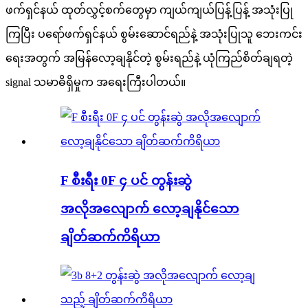
ဖက်ရှင်နယ် ထုတ်လွှင့်စက်တွေမှာ ကျယ်ကျယ်ပြန့်ပြန့် အသုံးပြု
ကြပြီး ပရော်ဖက်ရှင်နယ် စွမ်းဆောင်ရည်နဲ့ အသုံးပြုသူ ဘေးကင်း
ရေးအတွက် အမြန်လော့ချနိုင်တဲ့ စွမ်းရည်နဲ့ ယုံကြည်စိတ်ချရတဲ့
signal သမာဓိရှိမှုက အရေးကြီးပါတယ်။
F စီးရီး 0F ၄ ပင် တွန်းဆွဲ
အလိုအလျောက် လော့ချနိုင်သော
ချိတ်ဆက်ကိရိယာ