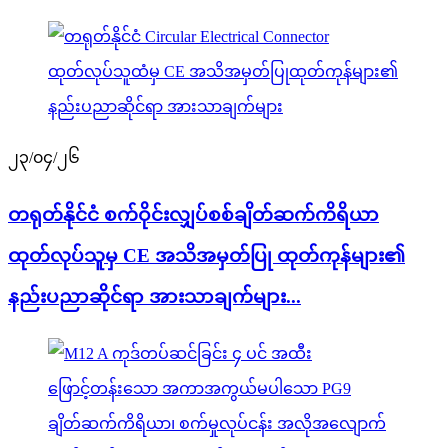
၂၃/၀၄/၂၆
တရုတ်နိုင်ငံ စက်ဝိုင်းလျှပ်စစ်ချိတ်ဆက်ကိရိယာ
ထုတ်လုပ်သူမှ CE အသိအမှတ်ပြု ထုတ်ကုန်များ၏
နည်းပညာဆိုင်ရာ အားသာချက်များ...