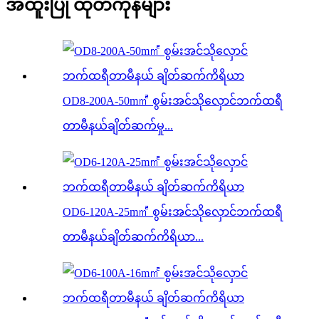
အထူးပြု ထုတ်ကုန်များ
OD8-200A-50m㎡ စွမ်းအင်သိုလှောင်ဘက်ထရီ
တာမီနယ်ချိတ်ဆက်မှု...
OD6-120A-25m㎡ စွမ်းအင်သိုလှောင်ဘက်ထရီ
တာမီနယ်ချိတ်ဆက်ကိရိယာ...