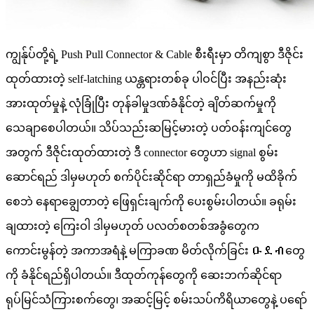
ကျွန်ုပ်တို့ရဲ့ Push Pull Connector & Cable စီးရီးမှာ တိကျစွာ ဒီဇိုင်း
ထုတ်ထားတဲ့ self-latching ယန္တရားတစ်ခု ပါဝင်ပြီး အနည်းဆုံး
အားထုတ်မှုနဲ့ လုံခြုံပြီး တုန်ခါမှုဒဏ်ခံနိုင်တဲ့ ချိတ်ဆက်မှုကို
သေချာစေပါတယ်။ သိပ်သည်းဆမြင့်မားတဲ့ ပတ်ဝန်းကျင်တွေ
အတွက် ဒီဇိုင်းထုတ်ထားတဲ့ ဒီ connector တွေဟာ signal စွမ်း
ဆောင်ရည် ဒါမှမဟုတ် စက်ပိုင်းဆိုင်ရာ တာရှည်ခံမှုကို မထိခိုက်
စေဘဲ နေရာချွေတာတဲ့ ဖြေရှင်းချက်ကို ပေးစွမ်းပါတယ်။ ခရုမ်း
ချထားတဲ့ ကြေးဝါ ဒါမှမဟုတ် ပလတ်စတစ်အခွံတွေက
ကောင်းမွန်တဲ့ အကာအရံနဲ့ မကြာခဏ မိတ်လိုက်ခြင်း ዑደብတွေ
ကို ခံနိုင်ရည်ရှိပါတယ်။ ဒီထုတ်ကုန်တွေကို ဆေးဘက်ဆိုင်ရာ
ရုပ်မြင်သံကြားစက်တွေ၊ အဆင့်မြင့် စမ်းသပ်ကိရိယာတွေနဲ့ ပရော်