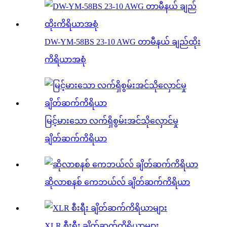
DW-YM-58BS 23-10 AWG တာမီနယ် ချည်ထိုး
ကိရိယာအစုံ
မြင့်မားသော လက်ရှိစွမ်းအင်သိုလှောင်မှု
ချိတ်ဆက်ကိရိယာ
ဆိုလာစနစ် ကေဘယ်လ် ချိတ်ဆက်ကိရိယာ
XLR စီးရီး ချိတ်ဆက်ကိရိယာများ