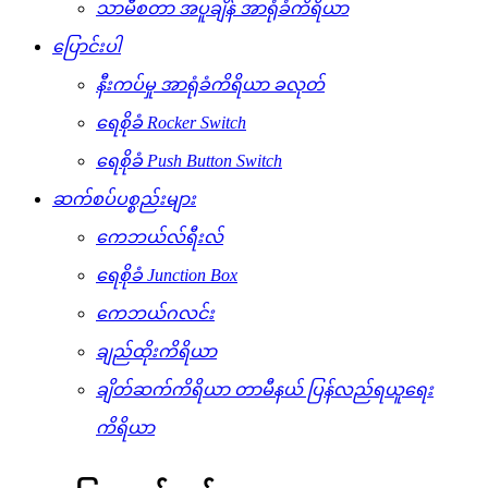
သာမီစတာ အပူချိန် အာရုံခံကိရိယာ
ပြောင်းပါ
နီးကပ်မှု အာရုံခံကိရိယာ ခလုတ်
ရေစိုခံ Rocker Switch
ရေစိုခံ Push Button Switch
ဆက်စပ်ပစ္စည်းများ
ကေဘယ်လ်ရီးလ်
ရေစိုခံ Junction Box
ကေဘယ်ဂလင်း
ချည်ထိုးကိရိယာ
ချိတ်ဆက်ကိရိယာ တာမီနယ် ပြန်လည်ရယူရေး
ကိရိယာ