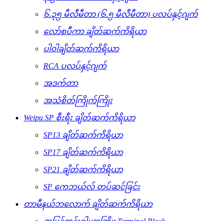
၆.၃၅ မီလီမီတာ (၆.၅ မီလီမီတာ) ပလပ်နှင့်ဂျက်
လော်စပီကာ ချိတ်ဆက်ကိရိယာ
ပါဝါချိတ်ဆက်ကိရိယာ
RCA ပလပ်နှင့်ဂျက်
အဒက်တာ
အသံစိတ်ကြိုက်ကြိုး
Weipu SP စီးရီး ချိတ်ဆက်ကိရိယာ
SP13 ချိတ်ဆက်ကိရိယာ
SP17 ချိတ်ဆက်ကိရိယာ
SP21 ချိတ်ဆက်ကိရိယာ
SP ကေဘယ်လ် တပ်ဆင်ခြင်း
တာမီနယ်ဘလောက် ချိတ်ဆက်ကိရိယာ