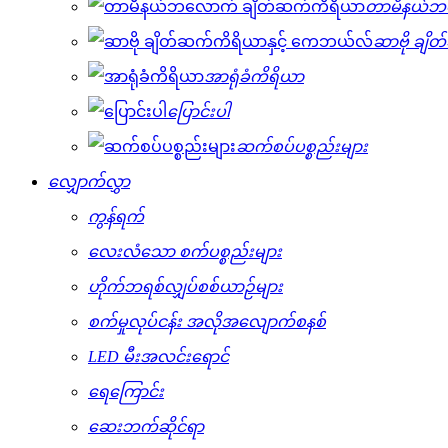
တာမီနယ်ဘ
ဆာဗို ချိ
အာရုံခံကိရိယာ
ပြောင်းပါ
ဆက်စပ်ပစ္စည်းများ
လျှောက်လွှာ
ကွန်ရက်
လေးလံသော စက်ပစ္စည်းများ
ဟိုက်ဘရစ်လျှပ်စစ်ယာဉ်များ
စက်မှုလုပ်ငန်း အလိုအလျောက်စနစ်
LED မီးအလင်းရောင်
ရေကြောင်း
ဆေးဘက်ဆိုင်ရာ