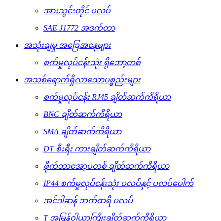
အားသွင်းတိုင် ပလပ်
SAE J1772 အဒက်တာ
အသုံးချမှု အခြေအနေများ
စက်မှုလုပ်ငန်းသုံး ရိုဘော့တစ်
အသစ်ရောက်ရှိလာသောပစ္စည်းများ
စက်မှုလုပ်ငန်း RJ45 ချိတ်ဆက်ကိရိယာ
BNC ချိတ်ဆက်ကိရိယာ
SMA ချိတ်ဆက်ကိရိယာ
DT စီးရီး ကားချိတ်ဆက်ကိရိယာ
ဖိုက်ဘာအော့ပတစ် ချိတ်ဆက်ကိရိယာ
IP44 စက်မှုလုပ်ငန်းသုံး ပလပ်နှင့် ပလပ်ပေါက်
အင်ဒါဆန် ဘက်ထရီ ပလပ်
T အမြန်ဝါယာကြိုးချိတ်ဆက်ကိရိယာ