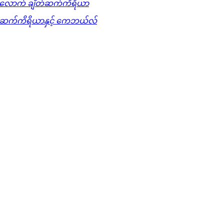
လောက် ချိတ်ဆက်ကိရိယာ
တ်ဆက်ကိရိယာနှင့် ကေဘယ်လ်