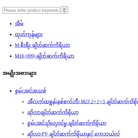
အိမ်
ထုတ်ကုန်များ
M စီးရီး ချိတ်ဆက်ကိရိယာ
M16 (J09) ချိတ်ဆက်ကိရိယာ
အမျိုးအစားများ
စွမ်းအင်အသစ်
အီလက်ထရွန်းနစ်စက်ဘီး M23 2+1+5 ချိတ်ဆက်ကိရ
ဆိုလာချိတ်ဆက်ကိရိယာ
စွမ်းအင်သိုလှောင်မှု ချိတ်ဆက်ကိရိယာ
ဆိုလာ PV ချိတ်ဆက်ကိရိယာနှင့် ကေဘယ်လ်