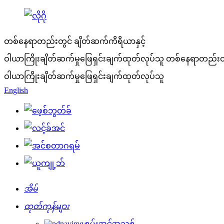
တစ်နေရာတည်းတွင် ချိတ်ဆက်ကိရိယာနှင့်
ဝါယာကြိုးချိတ်ဆက်မှုဖြေရှင်းချက်ထုတ်လုပ်သူ
တစ်နေရာတည်းတွင
ဝါယာကြိုးချိတ်ဆက်မှုဖြေရှင်းချက်ထုတ်လုပ်သူ
English
အိမ်
ထုတ်ကုန်များ
စွမ်းအင်အသစ်