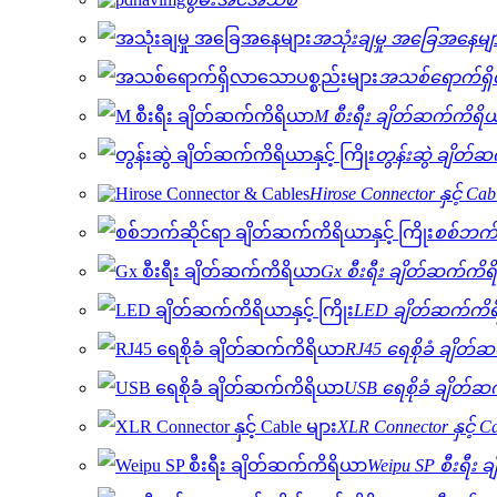
အသုံးချမှု အခြေအနေမျ
အသစ်ရောက်ရှိ
M စီးရီး ချိတ်ဆက်ကိရိ
တွန်းဆွဲ ချိတ်ဆ
Hirose Connector နှင့် Cab
စစ်ဘက်ဆ
Gx စီးရီး ချိတ်ဆက်ကိ
LED ချိတ်ဆက်ကိရိယ
RJ45 ရေစိုခံ ချိတ
USB ရေစိုခံ ချိတ်
XLR Connector နှင့် C
Weipu SP စီးရီး