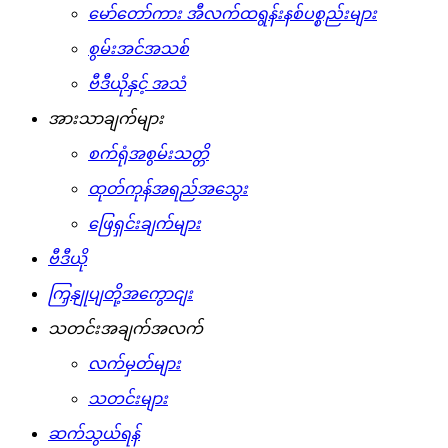
မော်တော်ကား အီလက်ထရွန်းနစ်ပစ္စည်းများ
စွမ်းအင်အသစ်
ဗီဒီယိုနှင့် အသံ
အားသာချက်များ
စက်ရုံအစွမ်းသတ္တိ
ထုတ်ကုန်အရည်အသွေး
ဖြေရှင်းချက်များ
ဗီဒီယို
ကြှနျုပျတို့အကွောငျး
သတင်းအချက်အလက်
လက်မှတ်များ
သတင်းများ
ဆက်သွယ်ရန်