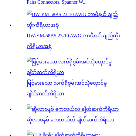
Pairs Connectors, Spanner W...
DW-YM-58BS 23-10 AWG တာမီနယ် ချည်ထိုး
ကိရိယာအစုံ
မြင့်မားသော လက်ရှိစွမ်းအင်သိုလှောင်မှု
ချိတ်ဆက်ကိရိယာ
ဆိုလာစနစ် ကေဘယ်လ် ချိတ်ဆက်ကိရိယာ