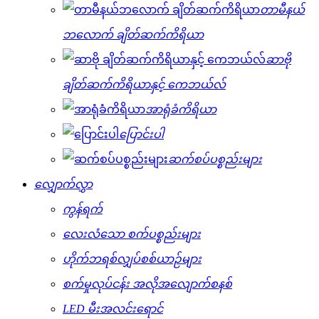
တာမီနယ်
ဘလောက် ချိတ်ဆက်ကိရိယာ
ဆာဗို
ချိတ်ဆက်ကိရိယာနှင့် ကေဘယ်လ်
အာရုံခံကိရိယာ
ပြောင်းပါ
ဆက်စပ်ပစ္စည်းများ
လျှောက်လွှာ
ကွန်ရက်
လေးလံသော စက်ပစ္စည်းများ
ဟိုက်ဘရစ်လျှပ်စစ်ယာဉ်များ
စက်မှုလုပ်ငန်း အလိုအလျောက်စနစ်
LED မီးအလင်းရောင်