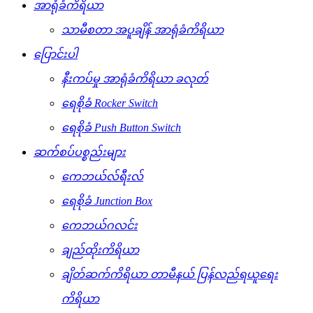
အာရုံခံကိရိယာ
သာမီစတာ အပူချိန် အာရုံခံကိရိယာ
ပြောင်းပါ
နီးကပ်မှု အာရုံခံကိရိယာ ခလုတ်
ရေစိုခံ Rocker Switch
ရေစိုခံ Push Button Switch
ဆက်စပ်ပစ္စည်းများ
ကေဘယ်လ်ရီးလ်
ရေစိုခံ Junction Box
ကေဘယ်ဂလင်း
ချည်ထိုးကိရိယာ
ချိတ်ဆက်ကိရိယာ တာမီနယ် ပြန်လည်ရယူရေး
ကိရိယာ