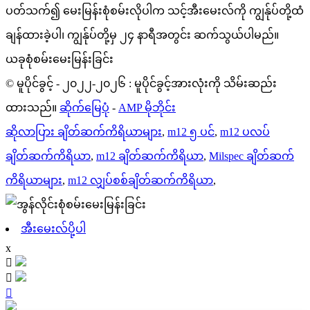
ပတ်သက်၍ မေးမြန်းစုံစမ်းလိုပါက သင့်အီးမေးလ်ကို ကျွန်ုပ်တို့ထံ
ချန်ထားခဲ့ပါ၊ ကျွန်ုပ်တို့မှ ၂၄ နာရီအတွင်း ဆက်သွယ်ပါမည်။
ယခုစုံစမ်းမေးမြန်းခြင်း
© မူပိုင်ခွင့် - ၂၀၂၂-၂၀၂၆ : မူပိုင်ခွင့်အားလုံးကို သိမ်းဆည်း
ထားသည်။
ဆိုက်မြေပုံ
-
AMP မိုဘိုင်း
ဆိုလာပြား ချိတ်ဆက်ကိရိယာများ
,
m12 ၅ ပင်
,
m12 ပလပ်
ချိတ်ဆက်ကိရိယာ
,
m12 ချိတ်ဆက်ကိရိယာ
,
Milspec ချိတ်ဆက်
ကိရိယာများ
,
m12 လျှပ်စစ်ချိတ်ဆက်ကိရိယာ
,
အီးမေးလ်ပို့ပါ
x


