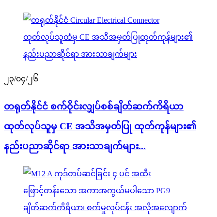
၂၃/၀၄/၂၆
တရုတ်နိုင်ငံ စက်ဝိုင်းလျှပ်စစ်ချိတ်ဆက်ကိရိယာ
ထုတ်လုပ်သူမှ CE အသိအမှတ်ပြု ထုတ်ကုန်များ၏
နည်းပညာဆိုင်ရာ အားသာချက်များ...