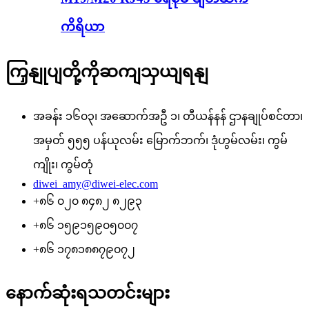
ကိရိယာ
ကြှနျုပျတို့ကိုဆကျသှယျရနျ
အခန်း ၁၆၀၃၊ အဆောက်အဦ ၁၊ တီယန်နန် ဌာနချုပ်စင်တာ၊
အမှတ် ၅၅၅ ပန်ယုလမ်း မြောက်ဘက်၊ ဒုံဟွမ်လမ်း၊ ကွမ်
ကျိုး၊ ကွမ်တုံ
diwei_amy@diwei-elec.com
+၈၆ ၀၂၀ ၈၄၈၂ ၈၂၉၃
+၈၆ ၁၅၉၁၅၉၀၅၀၀၇
+၈၆ ၁၇၈၁၈၈၇၉၀၇၂
နောက်ဆုံးရသတင်းများ