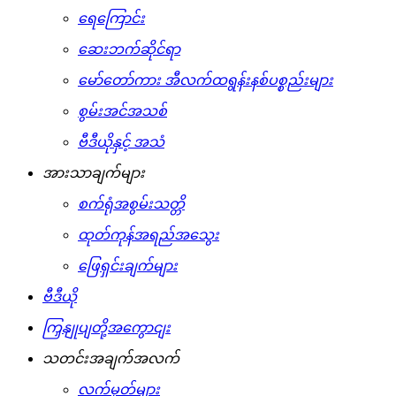
ရေကြောင်း
ဆေးဘက်ဆိုင်ရာ
မော်တော်ကား အီလက်ထရွန်းနစ်ပစ္စည်းများ
စွမ်းအင်အသစ်
ဗီဒီယိုနှင့် အသံ
အားသာချက်များ
စက်ရုံအစွမ်းသတ္တိ
ထုတ်ကုန်အရည်အသွေး
ဖြေရှင်းချက်များ
ဗီဒီယို
ကြှနျုပျတို့အကွောငျး
သတင်းအချက်အလက်
လက်မှတ်များ