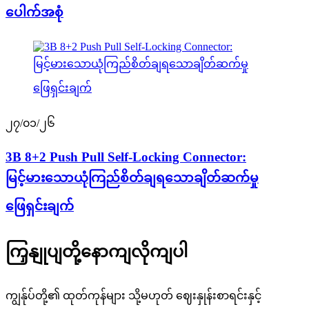
ပေါက်အစုံ
၂၇/၀၁/၂၆
3B 8+2 Push Pull Self-Locking Connector:
မြင့်မားသောယုံကြည်စိတ်ချရသောချိတ်ဆက်မှု
ဖြေရှင်းချက်
ကြှနျုပျတို့နောကျလိုကျပါ
ကျွန်ုပ်တို့၏ ထုတ်ကုန်များ သို့မဟုတ် ဈေးနှုန်းစာရင်းနှင့်