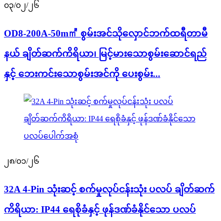
၀၃/၀၂/၂၆
OD8-200A-50m㎡ စွမ်းအင်သိုလှောင်ဘက်ထရီတာမီ
နယ် ချိတ်ဆက်ကိရိယာ၊ မြင့်မားသောစွမ်းဆောင်ရည်
နှင့် ဘေးကင်းသောစွမ်းအင်ကို ပေးစွမ်း...
၂၈/၀၁/၂၆
32A 4-Pin သုံးဆင့် စက်မှုလုပ်ငန်းသုံး ပလပ် ချိတ်ဆက်
ကိရိယာ: IP44 ရေစိုခံနှင့် ဖုန်ဒဏ်ခံနိုင်သော ပလပ်