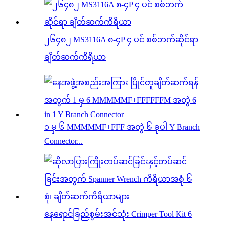
၂၆၄၈၂ MS3116A ၈-၄P ၄ ပင် စစ်ဘက်ဆိုင်ရာ
ချိတ်ဆက်ကိရိယာ
၁ မှ ၆ MMMMMF+FFF အတွဲ ၆ ခုပါ Y Branch
Connector...
နေရောင်ခြည်စွမ်းအင်သုံး Crimper Tool Kit 6