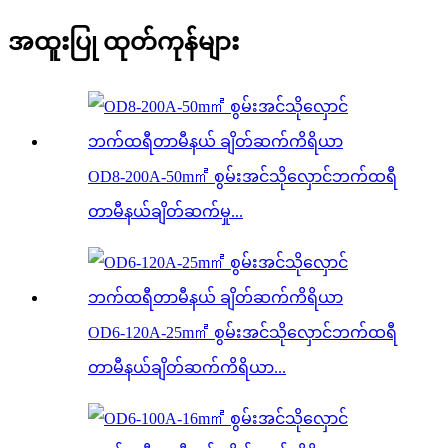
အထူးပြု ထုတ်ကုန်များ
OD8-200A-50m㎡ စွမ်းအင်သိုလှောင်ဘက်ထရီ
တာမီနယ်ချိတ်ဆက်မှု...
OD6-120A-25m㎡ စွမ်းအင်သိုလှောင်ဘက်ထရီ
တာမီနယ်ချိတ်ဆက်ကိရိယာ...