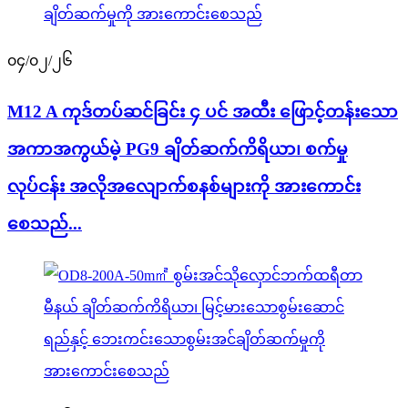
၀၄/၀၂/၂၆
M12 A ကုဒ်တပ်ဆင်ခြင်း ၄ ပင် အထီး ဖြောင့်တန်းသော
အကာအကွယ်မဲ့ PG9 ချိတ်ဆက်ကိရိယာ၊ စက်မှု
လုပ်ငန်း အလိုအလျောက်စနစ်များကို အားကောင်း
စေသည်...