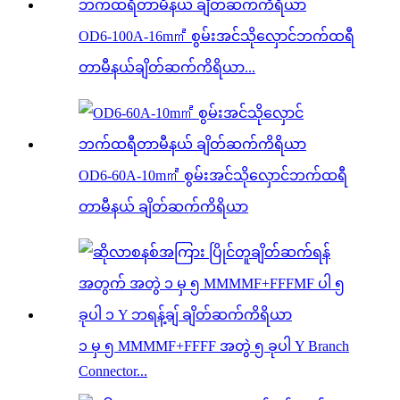
OD6-100A-16m㎡ စွမ်းအင်သိုလှောင်ဘက်ထရီ
တာမီနယ်ချိတ်ဆက်ကိရိယာ...
OD6-60A-10m㎡ စွမ်းအင်သိုလှောင်ဘက်ထရီ
တာမီနယ် ချိတ်ဆက်ကိရိယာ
၁ မှ ၅ MMMMF+FFFF အတွဲ ၅ ခုပါ Y Branch
Connector...