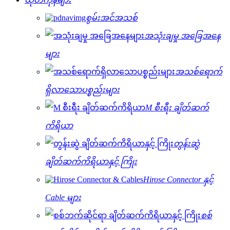
စွမ်းအင်အသစ်
အသုံးချမှု အခြေအနေ
များ
အသစ်ရောက်
ရှိလာသောပစ္စည်းများ
M စီးရီး ချိတ်ဆက်
ကိရိယာ
တွန်းဆွဲ
ချိတ်ဆက်ကိရိယာနှင့် ကြိုး
Hirose Connector နှင့်
Cable များ
စစ်