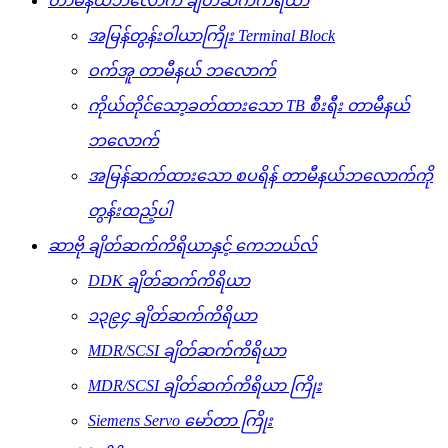
တာမီနယ်ဘလောက် ချိတ်ဆက်ကိရိယာ
အမြန်တွန်းဝါယာကြိုး Terminal Block
ဝက်အူ တာမီနယ် ဘလောက်
ကိုယ်တိုင်သော့ခတ်ထားသော TB စီးရီး တာမီနယ်
ဘလောက်
အမြန်ဆက်ထားသော စပရိန် တာမီနယ်ဘလောက်ကို
တွန်းထည့်ပါ
ဆာဗို ချိတ်ဆက်ကိရိယာနှင့် ကေဘယ်လ်
DDK ချိတ်ဆက်ကိရိယာ
၁၃၉၄ ချိတ်ဆက်ကိရိယာ
MDR/SCSI ချိတ်ဆက်ကိရိယာ
MDR/SCSI ချိတ်ဆက်ကိရိယာ ကြိုး
Siemens Servo မော်တာ ကြိုး