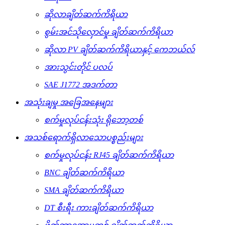
ဆိုလာချိတ်ဆက်ကိရိယာ
စွမ်းအင်သိုလှောင်မှု ချိတ်ဆက်ကိရိယာ
ဆိုလာ PV ချိတ်ဆက်ကိရိယာနှင့် ကေဘယ်လ်
အားသွင်းတိုင် ပလပ်
SAE J1772 အဒက်တာ
အသုံးချမှု အခြေအနေများ
စက်မှုလုပ်ငန်းသုံး ရိုဘော့တစ်
အသစ်ရောက်ရှိလာသောပစ္စည်းများ
စက်မှုလုပ်ငန်း RJ45 ချိတ်ဆက်ကိရိယာ
BNC ချိတ်ဆက်ကိရိယာ
SMA ချိတ်ဆက်ကိရိယာ
DT စီးရီး ကားချိတ်ဆက်ကိရိယာ