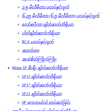
၃.၅ မီလီမီတာ ပလပ်နှင့်ဂျက်
၆.၃၅ မီလီမီတာ (၆.၅ မီလီမီတာ) ပလပ်နှင့်ဂျက်
လော်စပီကာ ချိတ်ဆက်ကိရိယာ
ပါဝါချိတ်ဆက်ကိရိယာ
RCA ပလပ်နှင့်ဂျက်
အဒက်တာ
အသံစိတ်ကြိုက်ကြိုး
Weipu SP စီးရီး ချိတ်ဆက်ကိရိယာ
SP13 ချိတ်ဆက်ကိရိယာ
SP17 ချိတ်ဆက်ကိရိယာ
SP21 ချိတ်ဆက်ကိရိယာ
SP ကေဘယ်လ် တပ်ဆင်ခြင်း