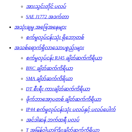
အားသွင်းတိုင် ပလပ်
SAE J1772 အဒက်တာ
အသုံးချမှု အခြေအနေများ
စက်မှုလုပ်ငန်းသုံး ရိုဘော့တစ်
အသစ်ရောက်ရှိလာသောပစ္စည်းများ
စက်မှုလုပ်ငန်း RJ45 ချိတ်ဆက်ကိရိယာ
BNC ချိတ်ဆက်ကိရိယာ
SMA ချိတ်ဆက်ကိရိယာ
DT စီးရီး ကားချိတ်ဆက်ကိရိယာ
ဖိုက်ဘာအော့ပတစ် ချိတ်ဆက်ကိရိယာ
IP44 စက်မှုလုပ်ငန်းသုံး ပလပ်နှင့် ပလပ်ပေါက်
အင်ဒါဆန် ဘက်ထရီ ပလပ်
T အမြန်ဝါယာကြိုးချိတ်ဆက်ကိရိယာ