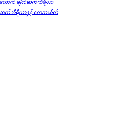
လောက် ချိတ်ဆက်ကိရိယာ
တ်ဆက်ကိရိယာနှင့် ကေဘယ်လ်