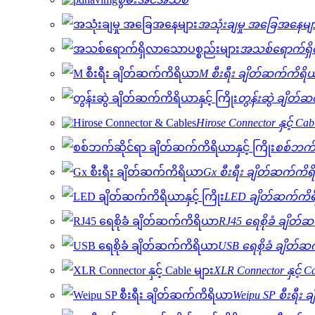
အသုံးချမှု အခြေအနေမျ
အသစ်ရောက်ရှိ
M စီးရီး ချိတ်ဆက်ကိရိ
တွန်းဆွဲ ချိတ်ဆ
Hirose Connector နှင့် Cab
စစ်ဘက်ဆ
Gx စီးရီး ချိတ်ဆက်ကိ
LED ချိတ်ဆက်ကိရိယ
RJ45 ရေစိုခံ ချိတ
USB ရေစိုခံ ချိတ်
XLR Connector နှင့် C
Weipu SP စီးရီး