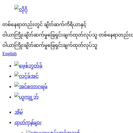
တစ်နေရာတည်းတွင် ချိတ်ဆက်ကိရိယာနှင့်
ဝါယာကြိုးချိတ်ဆက်မှုဖြေရှင်းချက်ထုတ်လုပ်သူ
တစ်နေရာတည်းတွင
ဝါယာကြိုးချိတ်ဆက်မှုဖြေရှင်းချက်ထုတ်လုပ်သူ
English
အိမ်
ထုတ်ကုန်များ
စွမ်းအင်အသစ်