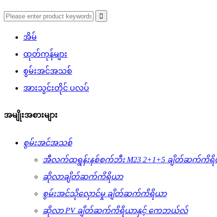
အိမ်
ထုတ်ကုန်များ
စွမ်းအင်အသစ်
အားသွင်းတိုင် ပလပ်
အမျိုးအစားများ
စွမ်းအင်အသစ်
အီလက်ထရွန်းနစ်စက်ဘီး M23 2+1+5 ချိတ်ဆက်ကိရ
ဆိုလာချိတ်ဆက်ကိရိယာ
စွမ်းအင်သိုလှောင်မှု ချိတ်ဆက်ကိရိယာ
ဆိုလာ PV ချိတ်ဆက်ကိရိယာနှင့် ကေဘယ်လ်