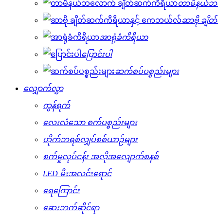
တာမီနယ်ဘ
ဆာဗို ချိ
အာရုံခံကိရိယာ
ပြောင်းပါ
ဆက်စပ်ပစ္စည်းများ
လျှောက်လွှာ
ကွန်ရက်
လေးလံသော စက်ပစ္စည်းများ
ဟိုက်ဘရစ်လျှပ်စစ်ယာဉ်များ
စက်မှုလုပ်ငန်း အလိုအလျောက်စနစ်
LED မီးအလင်းရောင်
ရေကြောင်း
ဆေးဘက်ဆိုင်ရာ