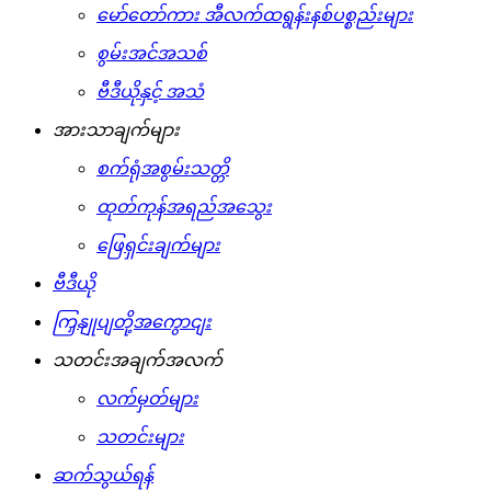
မော်တော်ကား အီလက်ထရွန်းနစ်ပစ္စည်းများ
စွမ်းအင်အသစ်
ဗီဒီယိုနှင့် အသံ
အားသာချက်များ
စက်ရုံအစွမ်းသတ္တိ
ထုတ်ကုန်အရည်အသွေး
ဖြေရှင်းချက်များ
ဗီဒီယို
ကြှနျုပျတို့အကွောငျး
သတင်းအချက်အလက်
လက်မှတ်များ
သတင်းများ
ဆက်သွယ်ရန်