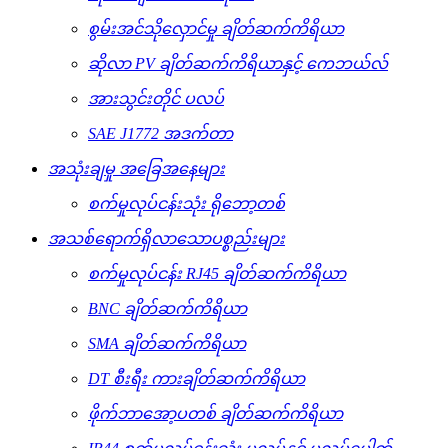
စွမ်းအင်သိုလှောင်မှု ချိတ်ဆက်ကိရိယာ
ဆိုလာ PV ချိတ်ဆက်ကိရိယာနှင့် ကေဘယ်လ်
အားသွင်းတိုင် ပလပ်
SAE J1772 အဒက်တာ
အသုံးချမှု အခြေအနေများ
စက်မှုလုပ်ငန်းသုံး ရိုဘော့တစ်
အသစ်ရောက်ရှိလာသောပစ္စည်းများ
စက်မှုလုပ်ငန်း RJ45 ချိတ်ဆက်ကိရိယာ
BNC ချိတ်ဆက်ကိရိယာ
SMA ချိတ်ဆက်ကိရိယာ
DT စီးရီး ကားချိတ်ဆက်ကိရိယာ
ဖိုက်ဘာအော့ပတစ် ချိတ်ဆက်ကိရိယာ