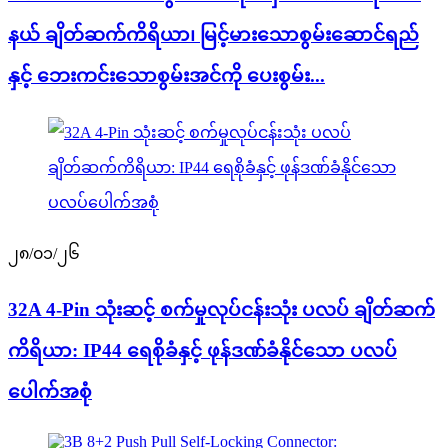
နယ် ချိတ်ဆက်ကိရိယာ၊ မြင့်မားသောစွမ်းဆောင်ရည်
နှင့် ဘေးကင်းသောစွမ်းအင်ကို ပေးစွမ်း...
၂၈/၀၁/၂၆
32A 4-Pin သုံးဆင့် စက်မှုလုပ်ငန်းသုံး ပလပ် ချိတ်ဆက်
ကိရိယာ: IP44 ရေစိုခံနှင့် ဖုန်ဒဏ်ခံနိုင်သော ပလပ်
ပေါက်အစုံ