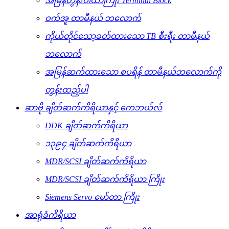
အမြန်တွန်းဝါယာကြိုး Terminal Block
ဝက်အူ တာမီနယ် ဘလောက်
ကိုယ်တိုင်သော့ခတ်ထားသော TB စီးရီး တာမီနယ်
ဘလောက်
အမြန်ဆက်ထားသော စပရိန် တာမီနယ်ဘလောက်ကို
တွန်းထည့်ပါ
ဆာဗို ချိတ်ဆက်ကိရိယာနှင့် ကေဘယ်လ်
DDK ချိတ်ဆက်ကိရိယာ
၁၃၉၄ ချိတ်ဆက်ကိရိယာ
MDR/SCSI ချိတ်ဆက်ကိရိယာ
MDR/SCSI ချိတ်ဆက်ကိရိယာ ကြိုး
Siemens Servo မော်တာ ကြိုး
အာရုံခံကိရိယာ