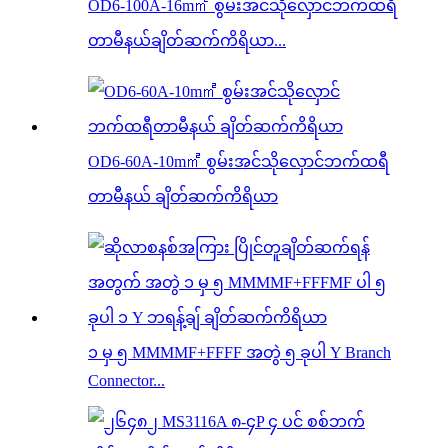
OD6-100A-16m㎡ စွမ်းအင်သိုလှောင်ဘက်ထရီ
တာမီနယ်ချိတ်ဆက်ကိရိယာ...
OD6-60A-10m㎡ စွမ်းအင်သိုလှောင်ဘက်ထရီ
တာမီနယ် ချိတ်ဆက်ကိရိယာ
၁ မှ ၅ MMMMF+FFFF အတွဲ ၅ ခုပါ Y Branch
Connector...