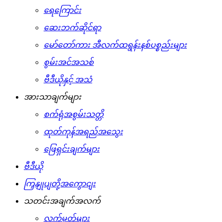
ရေကြောင်း
ဆေးဘက်ဆိုင်ရာ
မော်တော်ကား အီလက်ထရွန်းနစ်ပစ္စည်းများ
စွမ်းအင်အသစ်
ဗီဒီယိုနှင့် အသံ
အားသာချက်များ
စက်ရုံအစွမ်းသတ္တိ
ထုတ်ကုန်အရည်အသွေး
ဖြေရှင်းချက်များ
ဗီဒီယို
ကြှနျုပျတို့အကွောငျး
သတင်းအချက်အလက်
လက်မှတ်များ