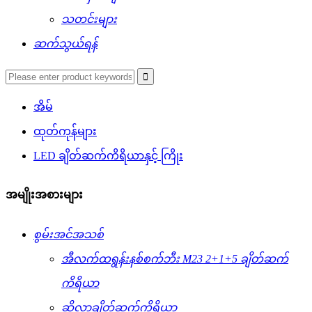
သတင်းများ
ဆက်သွယ်ရန်
အိမ်
ထုတ်ကုန်များ
LED ချိတ်ဆက်ကိရိယာနှင့် ကြိုး
အမျိုးအစားများ
စွမ်းအင်အသစ်
အီလက်ထရွန်းနစ်စက်ဘီး M23 2+1+5 ချိတ်ဆက်
ကိရိယာ
ဆိုလာချိတ်ဆက်ကိရိယာ