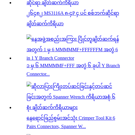
၂၆၄၈၂ MS3116A ၈-၄P ၄ ပင် စစ်ဘက်ဆိုင်ရာ
ချိတ်ဆက်ကိရိယာ
၁ မှ ၆ MMMMMF+FFF အတွဲ ၆ ခုပါ Y Branch
Connector...
နေရောင်ခြည်စွမ်းအင်သုံး Crimper Tool Kit 6
Pairs Connectors, Spanner W...