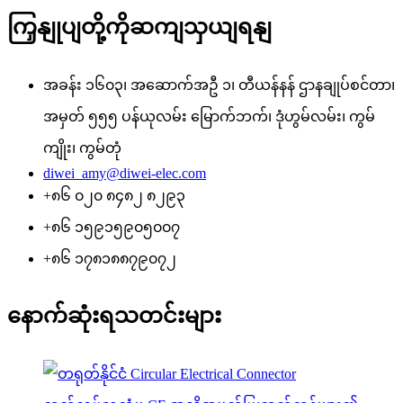
ကြှနျုပျတို့ကိုဆကျသှယျရနျ
အခန်း ၁၆၀၃၊ အဆောက်အဦ ၁၊ တီယန်နန် ဌာနချုပ်စင်တာ၊
အမှတ် ၅၅၅ ပန်ယုလမ်း မြောက်ဘက်၊ ဒုံဟွမ်လမ်း၊ ကွမ်
ကျိုး၊ ကွမ်တုံ
diwei_amy@diwei-elec.com
+၈၆ ၀၂၀ ၈၄၈၂ ၈၂၉၃
+၈၆ ၁၅၉၁၅၉၀၅၀၀၇
+၈၆ ၁၇၈၁၈၈၇၉၀၇၂
နောက်ဆုံးရသတင်းများ