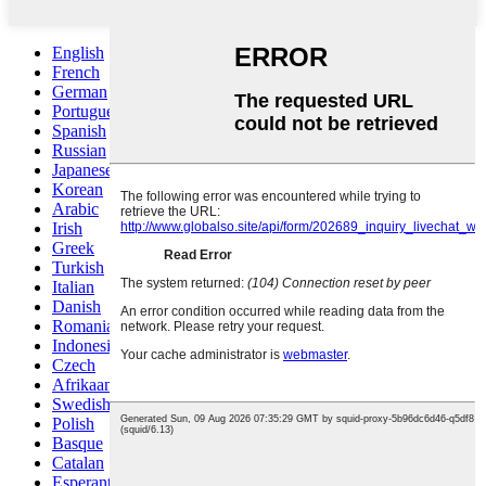
English
French
German
Portuguese
Spanish
Russian
Japanese
Korean
Arabic
Irish
Greek
Turkish
Italian
Danish
Romanian
Indonesian
Czech
Afrikaans
Swedish
Polish
Basque
Catalan
Esperanto