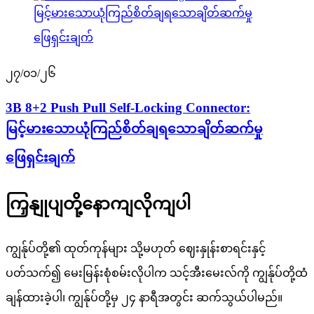
၂၇/၀၁/၂၆
3B 8+2 Push Pull Self-Locking Connector:
မြင့်မားသောယုံကြည်စိတ်ချရသောချိတ်ဆက်မှု
ဖြေရှင်းချက်
ကြှနျုပျတို့နောကျလိုကျပါ
ကျွန်ုပ်တို့၏ ထုတ်ကုန်များ သို့မဟုတ် ဈေးနှုန်းစာရင်းနှင့်
ပတ်သက်၍ မေးမြန်းစုံစမ်းလိုပါက သင့်အီးမေးလ်ကို ကျွန်ုပ်တို့ထံ
ချန်ထားခဲ့ပါ၊ ကျွန်ုပ်တို့မှ ၂၄ နာရီအတွင်း ဆက်သွယ်ပါမည်။