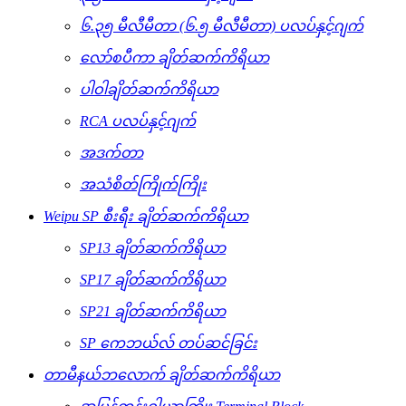
၆.၃၅ မီလီမီတာ (၆.၅ မီလီမီတာ) ပလပ်နှင့်ဂျက်
လော်စပီကာ ချိတ်ဆက်ကိရိယာ
ပါဝါချိတ်ဆက်ကိရိယာ
RCA ပလပ်နှင့်ဂျက်
အဒက်တာ
အသံစိတ်ကြိုက်ကြိုး
Weipu SP စီးရီး ချိတ်ဆက်ကိရိယာ
SP13 ချိတ်ဆက်ကိရိယာ
SP17 ချိတ်ဆက်ကိရိယာ
SP21 ချိတ်ဆက်ကိရိယာ
SP ကေဘယ်လ် တပ်ဆင်ခြင်း
တာမီနယ်ဘလောက် ချိတ်ဆက်ကိရိယာ