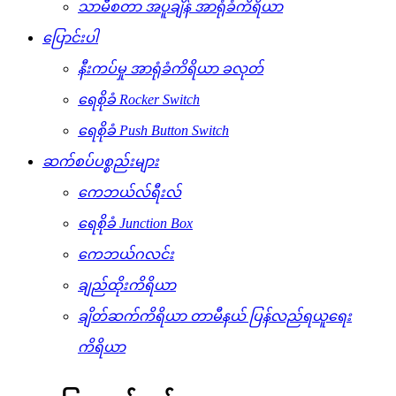
သာမီစတာ အပူချိန် အာရုံခံကိရိယာ
ပြောင်းပါ
နီးကပ်မှု အာရုံခံကိရိယာ ခလုတ်
ရေစိုခံ Rocker Switch
ရေစိုခံ Push Button Switch
ဆက်စပ်ပစ္စည်းများ
ကေဘယ်လ်ရီးလ်
ရေစိုခံ Junction Box
ကေဘယ်ဂလင်း
ချည်ထိုးကိရိယာ
ချိတ်ဆက်ကိရိယာ တာမီနယ် ပြန်လည်ရယူရေး
ကိရိယာ