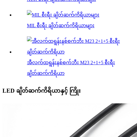
MIL စီးရီး ချိတ်ဆက်ကိရိယာများ
အီလက်ထရွန်းနစ်စက်ဘီး M23 2+1+5 စီးရီး
ချိတ်ဆက်ကိရိယာ
LED ချိတ်ဆက်ကိရိယာနှင့် ကြိုး