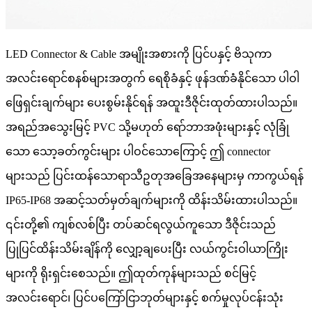
LED Connector & Cable အမျိုးအစားကို ပြင်ပနှင့် ဗိသုကာ
အလင်းရောင်စနစ်များအတွက် ရေစိုခံနှင့် ဖုန်ဒဏ်ခံနိုင်သော ပါဝါ
ဖြေရှင်းချက်များ ပေးစွမ်းနိုင်ရန် အထူးဒီဇိုင်းထုတ်ထားပါသည်။
အရည်အသွေးမြင့် PVC သို့မဟုတ် ရော်ဘာအဖုံးများနှင့် လုံခြုံ
သော သော့ခတ်ကွင်းများ ပါဝင်သောကြောင့် ဤ connector
များသည် ပြင်းထန်သောရာသီဥတုအခြေအနေများမှ ကာကွယ်ရန်
IP65-IP68 အဆင့်သတ်မှတ်ချက်များကို ထိန်းသိမ်းထားပါသည်။
၎င်းတို့၏ ကျစ်လစ်ပြီး တပ်ဆင်ရလွယ်ကူသော ဒီဇိုင်းသည်
ပြုပြင်ထိန်းသိမ်းချိန်ကို လျှော့ချပေးပြီး လယ်ကွင်းဝါယာကြိုး
များကို ရိုးရှင်းစေသည်။ ဤထုတ်ကုန်များသည် စင်မြင့်
အလင်းရောင်၊ ပြင်ပကြော်ငြာဘုတ်များနှင့် စက်မှုလုပ်ငန်းသုံး