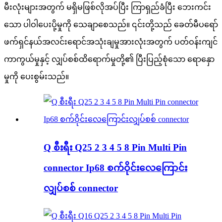
မီးလုံးများအတွက် မရှိမဖြစ်လိုအပ်ပြီး ကြာရှည်ခံပြီး ဘေးကင်း
သော ပါဝါပေးပို့မှုကို သေချာစေသည်။ ၎င်းတို့သည် ခေတ်မီပရော်
ဖက်ရှင်နယ်အလင်းရောင်အသုံးချမှုအားလုံးအတွက် ပတ်ဝန်းကျင်
ကာကွယ်မှုနှင့် လျှပ်စစ်ထိရောက်မှုတို့၏ ပြီးပြည့်စုံသော ရောနှော
မှုကို ပေးစွမ်းသည်။
Q စီးရီး Q25 2 3 4 5 8 Pin Multi Pin
connector Ip68 စက်ဝိုင်းလေကြောင်း
လျှပ်စစ် connector