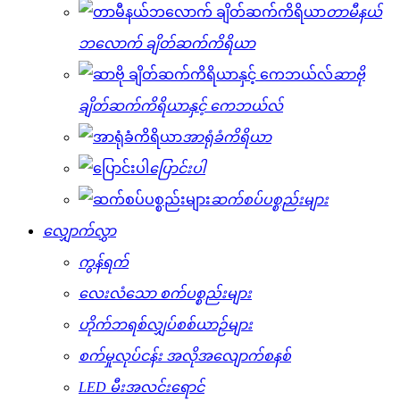
တာမီနယ်
ဘလောက် ချိတ်ဆက်ကိရိယာ
ဆာဗို
ချိတ်ဆက်ကိရိယာနှင့် ကေဘယ်လ်
အာရုံခံကိရိယာ
ပြောင်းပါ
ဆက်စပ်ပစ္စည်းများ
လျှောက်လွှာ
ကွန်ရက်
လေးလံသော စက်ပစ္စည်းများ
ဟိုက်ဘရစ်လျှပ်စစ်ယာဉ်များ
စက်မှုလုပ်ငန်း အလိုအလျောက်စနစ်
LED မီးအလင်းရောင်