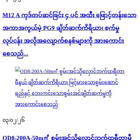
M12 A ကုဒ်တပ်ဆင်ခြင်း ၄ ပင် အထီး ဖြောင့်တန်းသော
အကာအကွယ်မဲ့ PG9 ချိတ်ဆက်ကိရိယာ၊ စက်မှု
လုပ်ငန်း အလိုအလျောက်စနစ်များကို အားကောင်း
စေသည်...
၀၃/၀၂/၂၆
OD8-200A-50m㎡ စွမ်းအင်သိုလှောင်ဘက်ထရီတာမီ