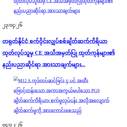
၂၃/၀၄/၂၆
တရုတ်နိုင်ငံ စက်ဝိုင်းလျှပ်စစ်ချိတ်ဆက်ကိရိယာ
ထုတ်လုပ်သူမှ CE အသိအမှတ်ပြု ထုတ်ကုန်များ၏
နည်းပညာဆိုင်ရာ အားသာချက်များ...
၀၄/၀၂/၂၆