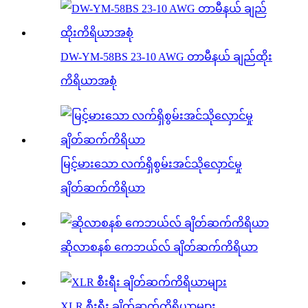
DW-YM-58BS 23-10 AWG တာမီနယ် ချည်ထိုး
ကိရိယာအစုံ
မြင့်မားသော လက်ရှိစွမ်းအင်သိုလှောင်မှု
ချိတ်ဆက်ကိရိယာ
ဆိုလာစနစ် ကေဘယ်လ် ချိတ်ဆက်ကိရိယာ
XLR စီးရီး ချိတ်ဆက်ကိရိယာများ