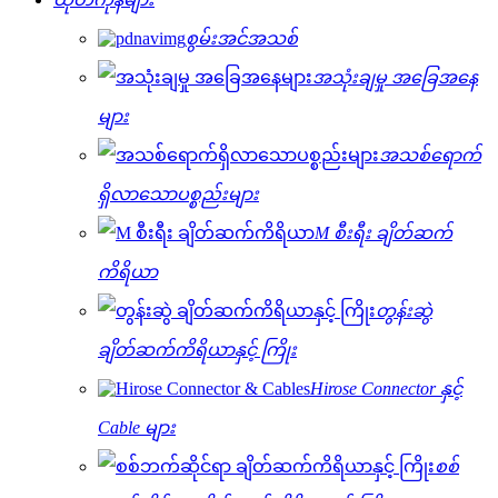
စွမ်းအင်အသစ်
အသုံးချမှု အခြေအနေ
များ
အသစ်ရောက်
ရှိလာသောပစ္စည်းများ
M စီးရီး ချိတ်ဆက်
ကိရိယာ
တွန်းဆွဲ
ချိတ်ဆက်ကိရိယာနှင့် ကြိုး
Hirose Connector နှင့်
Cable များ
စစ်