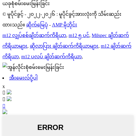
ယခုစုံစမ်းမေးမြန်းခြင်း
© မူပိုင်ခွင့် - ၂၀၂၂-၂၀၂၆ : မူပိုင်ခွင့်အားလုံးကို သိမ်းဆည်း
ထားသည်။
ဆိုက်မြေပုံ
-
AMP မိုဘိုင်း
m12 လျှပ်စစ်ချိတ်ဆက်ကိရိယာ
,
m12 ၅ ပင်
,
Milspec ချိတ်ဆက်
ကိရိယာများ
,
ဆိုလာပြား ချိတ်ဆက်ကိရိယာများ
,
m12 ချိတ်ဆက်
ကိရိယာ
,
m12 ပလပ် ချိတ်ဆက်ကိရိယာ
,
အီးမေးလ်ပို့ပါ
x


