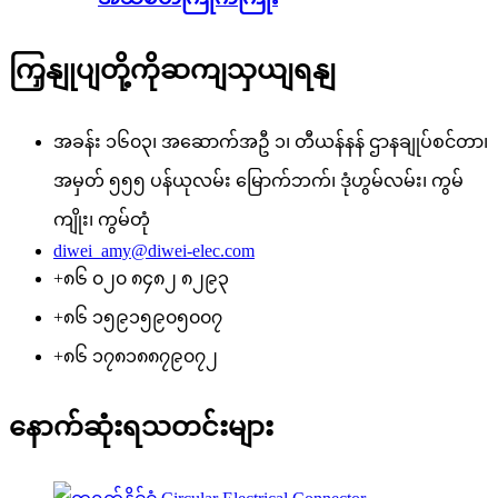
ကြှနျုပျတို့ကိုဆကျသှယျရနျ
အခန်း ၁၆၀၃၊ အဆောက်အဦ ၁၊ တီယန်နန် ဌာနချုပ်စင်တာ၊
အမှတ် ၅၅၅ ပန်ယုလမ်း မြောက်ဘက်၊ ဒုံဟွမ်လမ်း၊ ကွမ်
ကျိုး၊ ကွမ်တုံ
diwei_amy@diwei-elec.com
+၈၆ ၀၂၀ ၈၄၈၂ ၈၂၉၃
+၈၆ ၁၅၉၁၅၉၀၅၀၀၇
+၈၆ ၁၇၈၁၈၈၇၉၀၇၂
နောက်ဆုံးရသတင်းများ