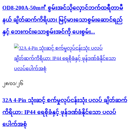
OD8-200A-50m㎡ စွမ်းအင်သိုလှောင်ဘက်ထရီတာမီ
နယ် ချိတ်ဆက်ကိရိယာ၊ မြင့်မားသောစွမ်းဆောင်ရည်
နှင့် ဘေးကင်းသောစွမ်းအင်ကို ပေးစွမ်း...
၂၈/၀၁/၂၆
32A 4-Pin သုံးဆင့် စက်မှုလုပ်ငန်းသုံး ပလပ် ချိတ်ဆက်
ကိရိယာ: IP44 ရေစိုခံနှင့် ဖုန်ဒဏ်ခံနိုင်သော ပလပ်
ပေါက်အစုံ