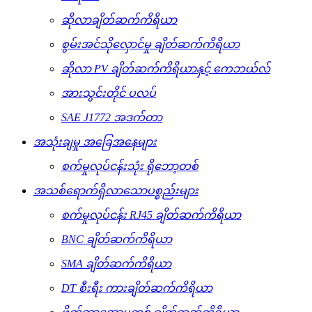
ဆိုလာချိတ်ဆက်ကိရိယာ
စွမ်းအင်သိုလှောင်မှု ချိတ်ဆက်ကိရိယာ
ဆိုလာ PV ချိတ်ဆက်ကိရိယာနှင့် ကေဘယ်လ်
အားသွင်းတိုင် ပလပ်
SAE J1772 အဒက်တာ
အသုံးချမှု အခြေအနေများ
စက်မှုလုပ်ငန်းသုံး ရိုဘော့တစ်
အသစ်ရောက်ရှိလာသောပစ္စည်းများ
စက်မှုလုပ်ငန်း RJ45 ချိတ်ဆက်ကိရိယာ
BNC ချိတ်ဆက်ကိရိယာ
SMA ချိတ်ဆက်ကိရိယာ
DT စီးရီး ကားချိတ်ဆက်ကိရိယာ