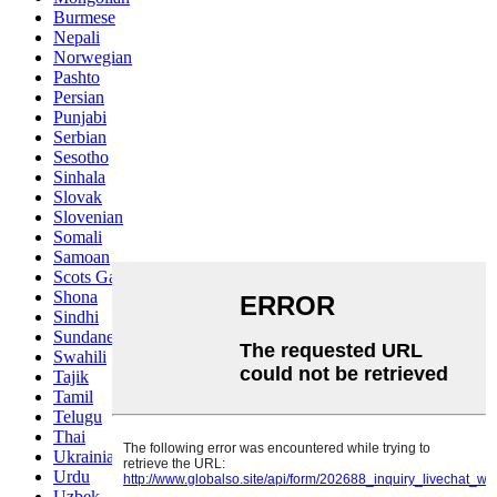
Burmese
Nepali
Norwegian
Pashto
Persian
Punjabi
Serbian
Sesotho
Sinhala
Slovak
Slovenian
Somali
Samoan
Scots Gaelic
Shona
Sindhi
Sundanese
Swahili
Tajik
Tamil
Telugu
Thai
Ukrainian
Urdu
Uzbek