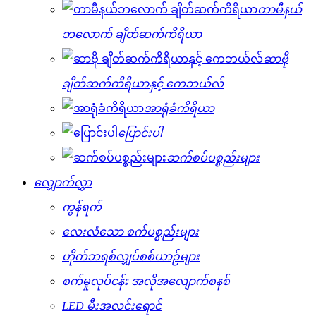
တာမီနယ်
ဘလောက် ချိတ်ဆက်ကိရိယာ
ဆာဗို
ချိတ်ဆက်ကိရိယာနှင့် ကေဘယ်လ်
အာရုံခံကိရိယာ
ပြောင်းပါ
ဆက်စပ်ပစ္စည်းများ
လျှောက်လွှာ
ကွန်ရက်
လေးလံသော စက်ပစ္စည်းများ
ဟိုက်ဘရစ်လျှပ်စစ်ယာဉ်များ
စက်မှုလုပ်ငန်း အလိုအလျောက်စနစ်
LED မီးအလင်းရောင်