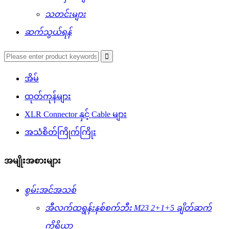
သတင်းများ
ဆက်သွယ်ရန်
အိမ်
ထုတ်ကုန်များ
XLR Connector နှင့် Cable များ
အသံစိတ်ကြိုက်ကြိုး
အမျိုးအစားများ
စွမ်းအင်အသစ်
အီလက်ထရွန်းနစ်စက်ဘီး M23 2+1+5 ချိတ်ဆက်
ကိရိယာ