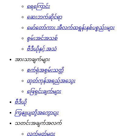
ရေကြောင်း
ဆေးဘက်ဆိုင်ရာ
မော်တော်ကား အီလက်ထရွန်းနစ်ပစ္စည်းများ
စွမ်းအင်အသစ်
ဗီဒီယိုနှင့် အသံ
အားသာချက်များ
စက်ရုံအစွမ်းသတ္တိ
ထုတ်ကုန်အရည်အသွေး
ဖြေရှင်းချက်များ
ဗီဒီယို
ကြှနျုပျတို့အကွောငျး
သတင်းအချက်အလက်
လက်မှတ်များ