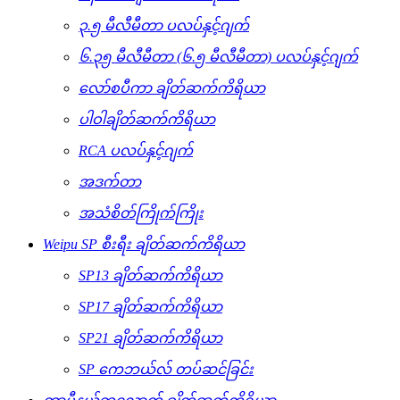
၃.၅ မီလီမီတာ ပလပ်နှင့်ဂျက်
၆.၃၅ မီလီမီတာ (၆.၅ မီလီမီတာ) ပလပ်နှင့်ဂျက်
လော်စပီကာ ချိတ်ဆက်ကိရိယာ
ပါဝါချိတ်ဆက်ကိရိယာ
RCA ပလပ်နှင့်ဂျက်
အဒက်တာ
အသံစိတ်ကြိုက်ကြိုး
Weipu SP စီးရီး ချိတ်ဆက်ကိရိယာ
SP13 ချိတ်ဆက်ကိရိယာ
SP17 ချိတ်ဆက်ကိရိယာ
SP21 ချိတ်ဆက်ကိရိယာ
SP ကေဘယ်လ် တပ်ဆင်ခြင်း