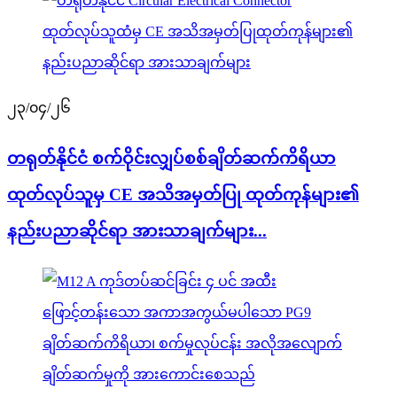
၂၃/၀၄/၂၆
တရုတ်နိုင်ငံ စက်ဝိုင်းလျှပ်စစ်ချိတ်ဆက်ကိရိယာ
ထုတ်လုပ်သူမှ CE အသိအမှတ်ပြု ထုတ်ကုန်များ၏
နည်းပညာဆိုင်ရာ အားသာချက်များ...