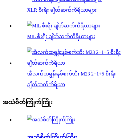
XLR စီးရီး ချိတ်ဆက်ကိရိယာများ
MIL စီးရီး ချိတ်ဆက်ကိရိယာများ
အီလက်ထရွန်းနစ်စက်ဘီး M23 2+1+5 စီးရီး
ချိတ်ဆက်ကိရိယာ
အသံစိတ်ကြိုက်ကြိုး
အသံစိတ်ကြိုက်ကြိုး