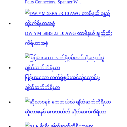
Pairs Connectors, Spanner W...
DW-YM-58BS 23-10 AWG တာမီနယ် ချည်ထိုး
ကိရိယာအစုံ
မြင့်မားသော လက်ရှိစွမ်းအင်သိုလှောင်မှု
ချိတ်ဆက်ကိရိယာ
ဆိုလာစနစ် ကေဘယ်လ် ချိတ်ဆက်ကိရိယာ