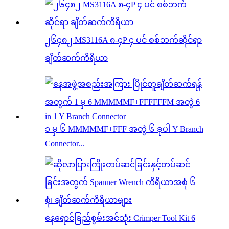
၂၆၄၈၂ MS3116A ၈-၄P ၄ ပင် စစ်ဘက်ဆိုင်ရာ
ချိတ်ဆက်ကိရိယာ
၁ မှ ၆ MMMMMF+FFF အတွဲ ၆ ခုပါ Y Branch
Connector...
နေရောင်ခြည်စွမ်းအင်သုံး Crimper Tool Kit 6