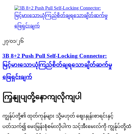
၂၇/၀၁/၂၆
3B 8+2 Push Pull Self-Locking Connector:
မြင့်မားသောယုံကြည်စိတ်ချရသောချိတ်ဆက်မှု
ဖြေရှင်းချက်
ကြှနျုပျတို့နောကျလိုကျပါ
ကျွန်ုပ်တို့၏ ထုတ်ကုန်များ သို့မဟုတ် ဈေးနှုန်းစာရင်းနှင့်
ပတ်သက်၍ မေးမြန်းစုံစမ်းလိုပါက သင့်အီးမေးလ်ကို ကျွန်ုပ်တို့ထံ