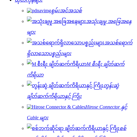
စွမ်းအင်အသစ်
အသုံးချမှု အခြေအနေ
များ
အသစ်ရောက်
ရှိလာသောပစ္စည်းများ
M စီးရီး ချိတ်ဆက်
ကိရိယာ
တွန်းဆွဲ
ချိတ်ဆက်ကိရိယာနှင့် ကြိုး
Hirose Connector နှင့်
Cable များ
စစ်