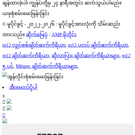
ချန်ထားခဲ့ပါ၊ ကျွန်ုပ်တို့မှ ၂၄ နာရီအတွင်း ဆက်သွယ်ပါမည်။
ယခုစုံစမ်းမေးမြန်းခြင်း
© မူပိုင်ခွင့် - ၂၀၂၂-၂၀၂၆ : မူပိုင်ခွင့်အားလုံးကို သိမ်းဆည်း
ထားသည်။
ဆိုက်မြေပုံ
-
AMP မိုဘိုင်း
m12 လျှပ်စစ်ချိတ်ဆက်ကိရိယာ
,
m12 ပလပ် ချိတ်ဆက်ကိရိယာ
,
m12 ချိတ်ဆက်ကိရိယာ
,
ဆိုလာပြား ချိတ်ဆက်ကိရိယာများ
,
m12
၅ ပင်
,
Milspec ချိတ်ဆက်ကိရိယာများ
,
အီးမေးလ်ပို့ပါ
x


