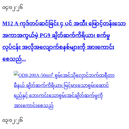
၀၄/၀၂/၂၆
M12 A ကုဒ်တပ်ဆင်ခြင်း ၄ ပင် အထီး ဖြောင့်တန်းသော
အကာအကွယ်မဲ့ PG9 ချိတ်ဆက်ကိရိယာ၊ စက်မှု
လုပ်ငန်း အလိုအလျောက်စနစ်များကို အားကောင်း
စေသည်...
၀၃/၀၂/၂၆