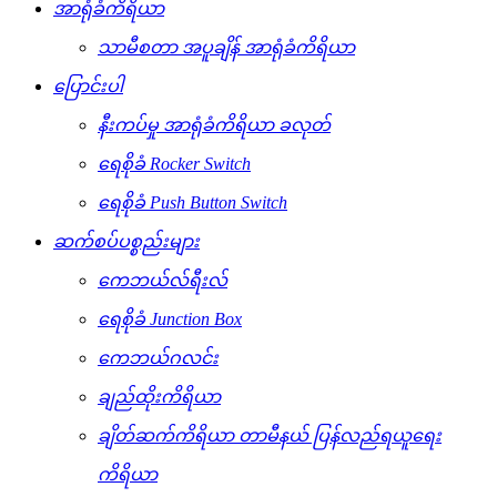
အာရုံခံကိရိယာ
သာမီစတာ အပူချိန် အာရုံခံကိရိယာ
ပြောင်းပါ
နီးကပ်မှု အာရုံခံကိရိယာ ခလုတ်
ရေစိုခံ Rocker Switch
ရေစိုခံ Push Button Switch
ဆက်စပ်ပစ္စည်းများ
ကေဘယ်လ်ရီးလ်
ရေစိုခံ Junction Box
ကေဘယ်ဂလင်း
ချည်ထိုးကိရိယာ
ချိတ်ဆက်ကိရိယာ တာမီနယ် ပြန်လည်ရယူရေး
ကိရိယာ