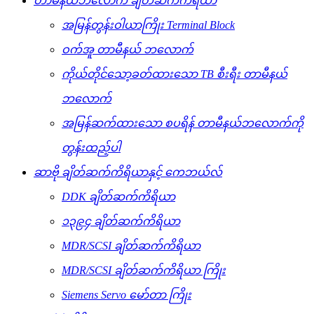
တာမီနယ်ဘလောက် ချိတ်ဆက်ကိရိယာ
အမြန်တွန်းဝါယာကြိုး Terminal Block
ဝက်အူ တာမီနယ် ဘလောက်
ကိုယ်တိုင်သော့ခတ်ထားသော TB စီးရီး တာမီနယ်
ဘလောက်
အမြန်ဆက်ထားသော စပရိန် တာမီနယ်ဘလောက်ကို
တွန်းထည့်ပါ
ဆာဗို ချိတ်ဆက်ကိရိယာနှင့် ကေဘယ်လ်
DDK ချိတ်ဆက်ကိရိယာ
၁၃၉၄ ချိတ်ဆက်ကိရိယာ
MDR/SCSI ချိတ်ဆက်ကိရိယာ
MDR/SCSI ချိတ်ဆက်ကိရိယာ ကြိုး
Siemens Servo မော်တာ ကြိုး