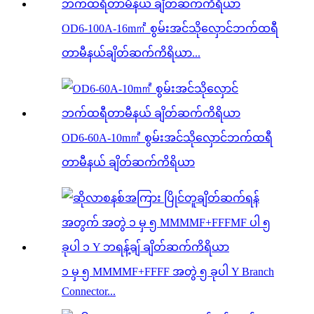
OD6-100A-16m㎡ စွမ်းအင်သိုလှောင်ဘက်ထရီ
တာမီနယ်ချိတ်ဆက်ကိရိယာ...
OD6-60A-10m㎡ စွမ်းအင်သိုလှောင်ဘက်ထရီ
တာမီနယ် ချိတ်ဆက်ကိရိယာ
၁ မှ ၅ MMMMF+FFFF အတွဲ ၅ ခုပါ Y Branch
Connector...