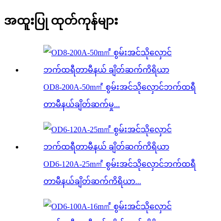
အထူးပြု ထုတ်ကုန်များ
OD8-200A-50m㎡ စွမ်းအင်သိုလှောင်ဘက်ထရီ
တာမီနယ်ချိတ်ဆက်မှု...
OD6-120A-25m㎡ စွမ်းအင်သိုလှောင်ဘက်ထရီ
တာမီနယ်ချိတ်ဆက်ကိရိယာ...